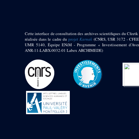
pylône
e
Cour axiale du V
pylône, avant-porte du
e
VI
pylône
e
VI
pylône
e
Cour axiale du VI
Cette interface de consultation des archives scientifiques du Cfeetk 
pylône
réalisée dans le cadre du
projet
Karnak
(CNRS, USR 3172 - CFEE
UMR 5140, Équipe ENiM - Programme « Investissement d’Aven
e
Cour nord du VI
ANR-11-LABX-0032-01 Labex ARCHIMEDE)
pylône
e
Cour sud du VI
pylône
Objets découverts
Zone Centrale du Temple
Chapelle de
Kamoutef
Chapelle de Philippe
Arrhidée
Portique du
sanctuaire de la barque
« Palais de Maât »