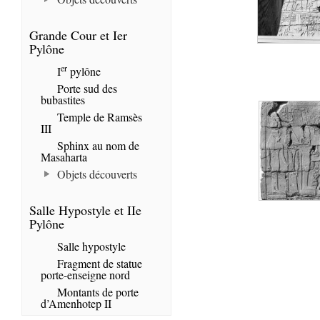
Grande Cour et Ier
Pylône
er
I
pylône
Porte sud des
bubastites
Temple de Ramsès
III
Sphinx au nom de
Masaharta
Objets découverts
Salle Hypostyle et IIe
Pylône
Salle hypostyle
Fragment de statue
porte-enseigne nord
Montants de porte
d’Amenhotep II