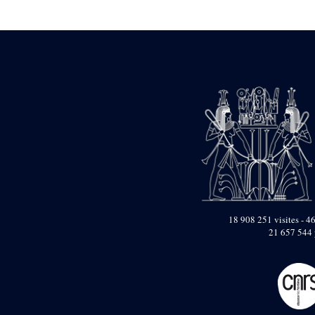
Statue d’un roi
agenouillé présentant
une table d’offrandes de
Séthi II
Statue porte-
enseigne de Séthi II
Statue porte-
enseigne de Séthi II
Stèle de la campagne
nubienne de
Psammétique II
Objets découverts
Zone des Pylônes
Centraux
e
III
pylône
18 908 251 visites - 46
21 657 544 
« Porte » de Ramsès
IX
e
IV
pylône
e
Cour nord du IV
pylône
e
Cour sud du IV