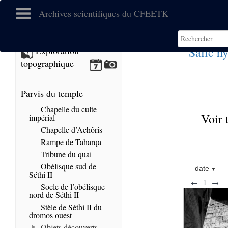
Archives scientifiques du CFEETK
Salle h
Exploration
topographique
Parvis du temple
Chapelle du culte
Voir 
impérial
Chapelle d’Achôris
Rampe de Taharqa
Tribune du quai
Obélisque sud de
date
Séthi II
←
1
→
Socle de l’obélisque
nord de Séthi II
Stèle de Séthi II du
dromos ouest
Objets découverts