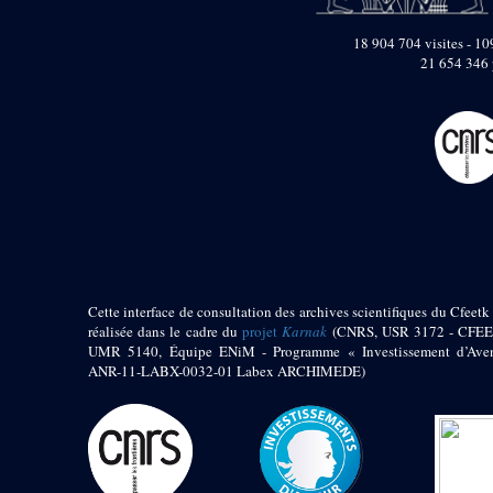
pylône
e
Cour axiale du V
18 904 704 visites - 109
pylône, avant-porte du
21 654 346 
e
VI
pylône
e
VI
pylône
e
Cour axiale du VI
pylône
e
Cour nord du VI
pylône
e
Cour sud du VI
pylône
Objets découverts
Zone Centrale du Temple
Cette interface de consultation des archives scientifiques du Cfeetk 
réalisée dans le cadre du
projet
Karnak
(CNRS, USR 3172 - CFEE
Chapelle de
UMR 5140, Équipe ENiM - Programme « Investissement d’Aven
Kamoutef
ANR-11-LABX-0032-01 Labex ARCHIMEDE)
Chapelle de Philippe
Arrhidée
Portique du
sanctuaire de la barque
« Palais de Maât »