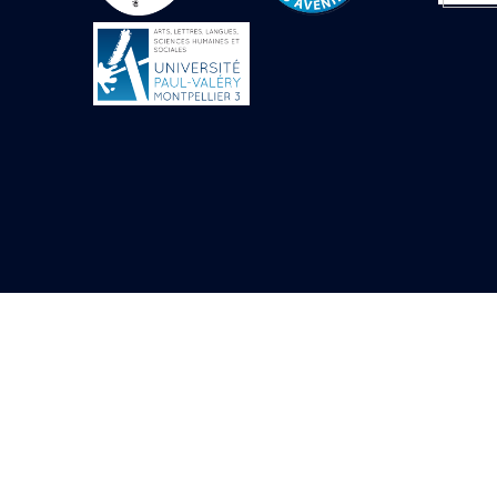
Objets découverts
Zone de l'Akhmenou
Salle des fêtes «
Heret-ib »
Autel de la salle
solaire
Base de statue
Base de statue de
Thoutmosis III
Base et pieds d’un
groupe statuaire
Fragment inférieur
de statue de Thoutmosis
III présentant un autel à
libation
Statue agenouillée
Table d’offrandes de
Thoutmosis III
Objets découverts