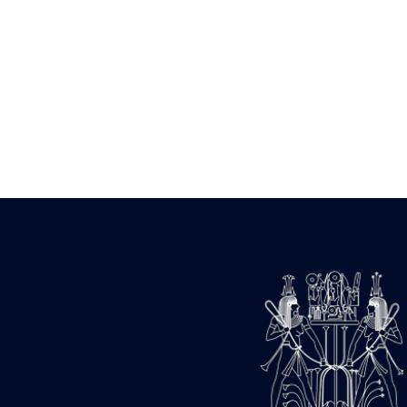
Statue d’un roi
agenouillé présentant
une table d’offrandes de
Séthi II
Statue porte-
enseigne de Séthi II
Statue porte-
enseigne de Séthi II
Stèle de la campagne
nubienne de
Psammétique II
Objets découverts
Zone des Pylônes
Centraux
e
III
pylône
« Porte » de Ramsès
IX
e
IV
pylône
e
Cour nord du IV
pylône
e
Cour sud du IV