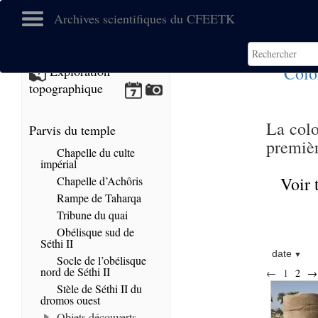
Archives scientifiques du CFEETK
Colo
Exploration
topographique
La colo
Parvis du temple
premièr
Chapelle du culte
impérial
Voir 
Chapelle d’Achôris
Rampe de Taharqa
Tribune du quai
Obélisque sud de
Séthi II
date
Socle de l’obélisque
nord de Séthi II
←
1
2
→
Stèle de Séthi II du
dromos ouest
Objets découverts