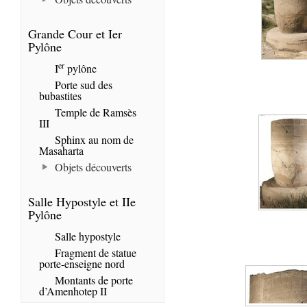
Grande Cour et Ier
Pylône
er
I
pylône
Porte sud des
bubastites
Temple de Ramsès
III
Sphinx au nom de
Masaharta
Objets découverts
Salle Hypostyle et IIe
Pylône
Salle hypostyle
Fragment de statue
porte-enseigne nord
Montants de porte
d’Amenhotep II