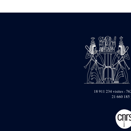
Statue d’un roi
agenouillé présentant
une table d’offrandes de
Séthi II
Statue porte-
enseigne de Séthi II
Statue porte-
enseigne de Séthi II
Stèle de la campagne
nubienne de
Psammétique II
Objets découverts
Zone des Pylônes
Centraux
e
III
pylône
18 911 234 visites - 762
21 660 185 
« Porte » de Ramsès
IX
e
IV
pylône
e
Cour nord du IV
pylône
e
Cour sud du IV