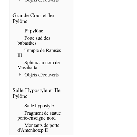
Grande Cour et Ier
Pylône
er
I
pylône
Porte sud des
bubastites
Temple de Ramsès
III
Sphinx au nom de
Masaharta
Objets découverts
Salle Hypostyle et IIe
Pylône
Salle hypostyle
Fragment de statue
porte-enseigne nord
Montants de porte
d’Amenhotep II