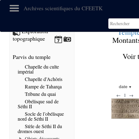
Archives scientifiques du CFEETK
Temple
Exploration
topographique
Montants
Voir 
Parvis du temple
Chapelle du culte
impérial
Chapelle d’Achôris
Rampe de Taharqa
date
Tribune du quai
←
1
→
Obélisque sud de
Séthi II
Socle de l’obélisque
nord de Séthi II
Stèle de Séthi II du
dromos ouest
Objets découverts