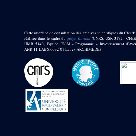
pylône
e
Cour axiale du V
pylône, avant-porte du
e
VI
pylône
e
VI
pylône
e
Cour axiale du VI
Cette interface de consultation des archives scientifiques du Cfeetk 
pylône
réalisée dans le cadre du
projet
Karnak
(CNRS, USR 3172 - CFEE
UMR 5140, Équipe ENiM - Programme « Investissement d’Aven
e
Cour nord du VI
ANR-11-LABX-0032-01 Labex ARCHIMEDE)
pylône
e
Cour sud du VI
pylône
Objets découverts
Zone Centrale du Temple
Chapelle de
Kamoutef
Chapelle de Philippe
Arrhidée
Portique du
sanctuaire de la barque
« Palais de Maât »