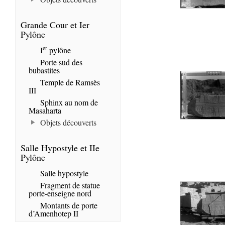
Grande Cour et Ier
Pylône
er
I
pylône
Porte sud des
bubastites
Temple de Ramsès
III
Sphinx au nom de
Masaharta
Objets découverts
Salle Hypostyle et IIe
Pylône
Salle hypostyle
Fragment de statue
porte-enseigne nord
Montants de porte
d’Amenhotep II