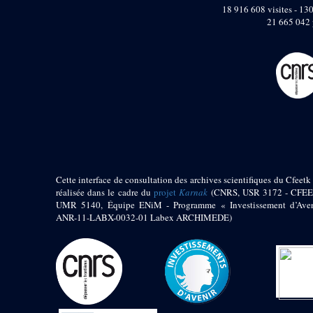
pylône
18 916 608 visites - 130
e
Cour axiale du V
21 665 042 
pylône, avant-porte du
e
VI
pylône
e
VI
pylône
e
Cour axiale du VI
pylône
e
Cour nord du VI
pylône
e
Cour sud du VI
pylône
Objets découverts
Cette interface de consultation des archives scientifiques du Cfeetk 
réalisée dans le cadre du
projet
Karnak
(CNRS, USR 3172 - CFEE
Zone Centrale du Temple
UMR 5140, Équipe ENiM - Programme « Investissement d’Aven
Chapelle de
ANR-11-LABX-0032-01 Labex ARCHIMEDE)
Kamoutef
Chapelle de Philippe
Arrhidée
Portique du
sanctuaire de la barque
« Palais de Maât »