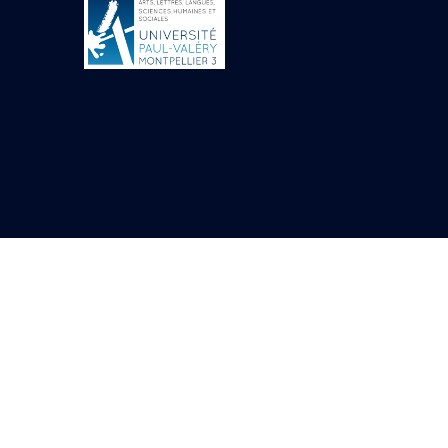
Objets découverts
Zone de l'Akhmenou
Salle des fêtes «
Heret-ib »
Autel de la salle
solaire
Base de statue
Base de statue de
Thoutmosis III
Base et pieds d’un
groupe statuaire
Fragment inférieur
de statue de Thoutmosis
III présentant un autel à
libation
Statue agenouillée
Table d’offrandes de
Thoutmosis III
Objets découverts