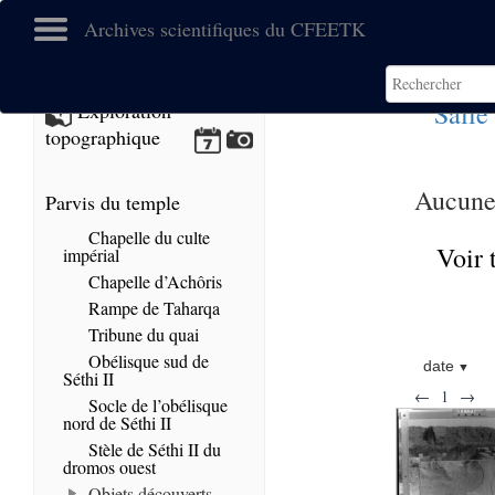
Archives scientifiques du CFEETK
Salle
Exploration
topographique
Aucune 
Parvis du temple
Chapelle du culte
Voir 
impérial
Chapelle d’Achôris
Rampe de Taharqa
Tribune du quai
Obélisque sud de
date
Séthi II
←
1
→
Socle de l’obélisque
nord de Séthi II
Stèle de Séthi II du
dromos ouest
Objets découverts