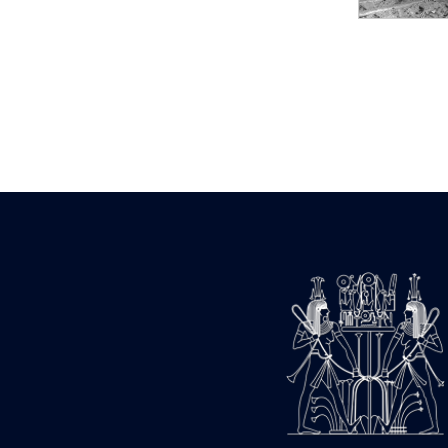
Statue d’un roi
agenouillé présentant
une table d’offrandes de
Séthi II
Statue porte-
enseigne de Séthi II
Statue porte-
enseigne de Séthi II
Stèle de la campagne
nubienne de
Psammétique II
Objets découverts
Zone des Pylônes
Centraux
e
III
pylône
« Porte » de Ramsès
IX
e
IV
pylône
e
Cour nord du IV
pylône
e
Cour sud du IV