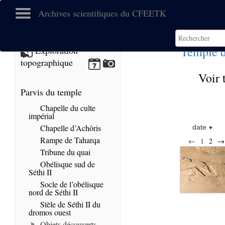
Archives scientifiques du CFEETK
Temple d
Exploration
topographique
Voir 
Parvis du temple
Chapelle du culte
impérial
Chapelle d’Achôris
date
Rampe de Taharqa
←
1
2
→
Tribune du quai
Obélisque sud de
Séthi II
Socle de l’obélisque
nord de Séthi II
Stèle de Séthi II du
dromos ouest
Objets découverts