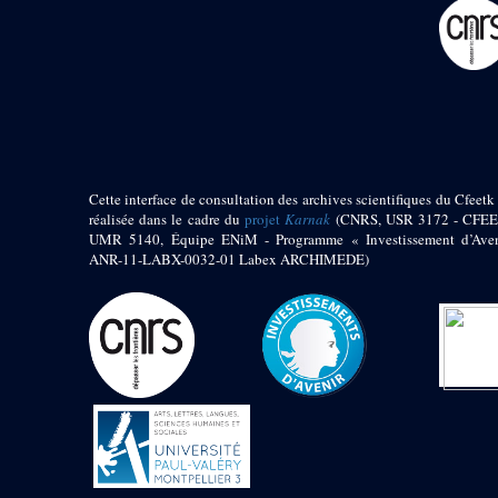
pylône
e
Cour axiale du V
pylône, avant-porte du
e
VI
pylône
e
VI
pylône
e
Cour axiale du VI
pylône
e
Cour nord du VI
pylône
Cette interface de consultation des archives scientifiques du Cfeetk 
e
Cour sud du VI
réalisée dans le cadre du
projet
Karnak
(CNRS, USR 3172 - CFEE
pylône
UMR 5140, Équipe ENiM - Programme « Investissement d’Aven
Objets découverts
ANR-11-LABX-0032-01 Labex ARCHIMEDE)
Zone Centrale du Temple
Chapelle de
Kamoutef
Chapelle de Philippe
Arrhidée
Portique du
sanctuaire de la barque
« Palais de Maât »