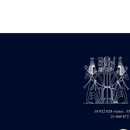
Statue d’un roi
agenouillé présentant
une table d’offrandes de
Séthi II
Statue porte-
enseigne de Séthi II
Statue porte-
enseigne de Séthi II
Stèle de la campagne
nubienne de
Psammétique II
Objets découverts
Zone des Pylônes
Centraux
e
III
pylône
« Porte » de Ramsès
IX
e
IV
pylône
18 922 028 visites - 35
e
Cour nord du IV
21 669 872 
pylône
e
Cour sud du IV