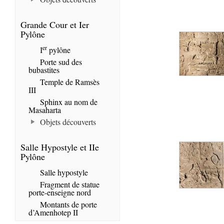
Grande Cour et Ier
Pylône
er
I
pylône
Porte sud des
bubastites
Temple de Ramsès
III
Sphinx au nom de
Masaharta
Objets découverts
Salle Hypostyle et IIe
Pylône
Salle hypostyle
Fragment de statue
porte-enseigne nord
Montants de porte
d’Amenhotep II