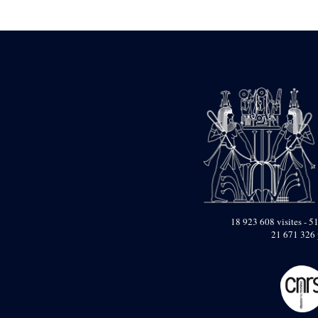
Statue d’un roi
agenouillé présentant
une table d’offrandes de
Séthi II
Statue porte-
enseigne de Séthi II
Statue porte-
enseigne de Séthi II
Stèle de la campagne
nubienne de
Psammétique II
Objets découverts
Zone des Pylônes
Centraux
e
III
pylône
18 923 608 visites - 51
21 671 326 
« Porte » de Ramsès
IX
e
IV
pylône
e
Cour nord du IV
pylône
e
Cour sud du IV