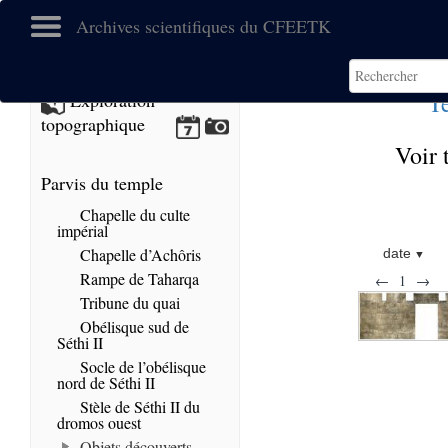
Archives scientifiques du CFEETK
T
Exploration
topographique
Voir 
Parvis du temple
Chapelle du culte
impérial
Chapelle d’Achôris
date
Rampe de Taharqa
←
1
→
Tribune du quai
Obélisque sud de
Séthi II
Socle de l’obélisque
nord de Séthi II
Stèle de Séthi II du
dromos ouest
Objets découverts