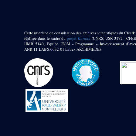
pylône
e
Cour axiale du V
pylône, avant-porte du
e
VI
pylône
e
VI
pylône
e
Cour axiale du VI
Cette interface de consultation des archives scientifiques du Cfeetk 
pylône
réalisée dans le cadre du
projet
Karnak
(CNRS, USR 3172 - CFEE
UMR 5140, Équipe ENiM - Programme « Investissement d’Aven
e
Cour nord du VI
ANR-11-LABX-0032-01 Labex ARCHIMEDE)
pylône
e
Cour sud du VI
pylône
Objets découverts
Zone Centrale du Temple
Chapelle de
Kamoutef
Chapelle de Philippe
Arrhidée
Portique du
sanctuaire de la barque
« Palais de Maât »