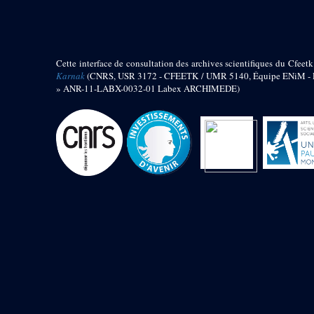
barque
« Palais de Maât »
Objets découverts
Cette interface de consultation des archives scientifiques du Cfeetk
Zone de l'Akhmenou
Karnak
(CNRS, USR 3172 - CFEETK / UMR 5140, Équipe ENiM - Pr
» ANR-11-LABX-0032-01 Labex ARCHIMEDE)
Salle des fêtes « Heret-ib »
Autel de la salle solaire
Base de statue
Base de statue de Thoutmosis III
Base et pieds d’un groupe
statuaire
Fragment inférieur de statue de
Thoutmosis III présentant un autel à
libation
Statue agenouillée
Table d’offrandes de Thoutmosis
III
Objets découverts
Mur extérieur de Thoutmosis III