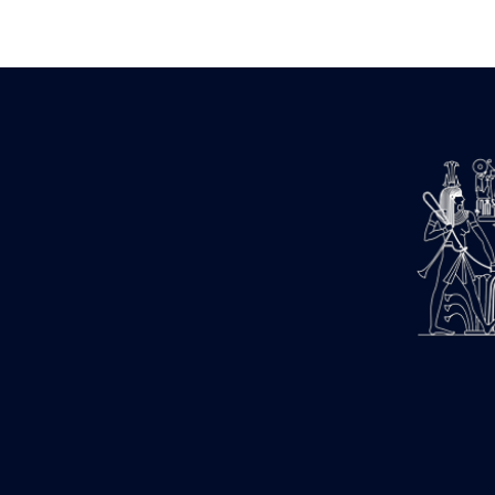
Zone des Pylônes Centraux
e
III
pylône
« Porte » de Ramsès IX
e
IV
pylône
e
Cour nord du IV
pylône
e
Cour sud du IV
pylône
e
Cour axiale du V
pylône, avant-
e
porte du VI
pylône
e
VI
pylône
e
Cour axiale du VI
pylône
e
Cour nord du VI
pylône
e
Cour sud du VI
pylône
Objets découverts
Zone Centrale du Temple
Chapelle de Kamoutef
Chapelle de Philippe Arrhidée
Portique du sanctuaire de la