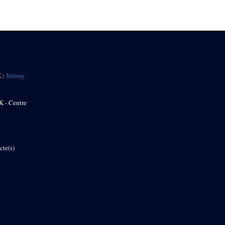
K :
Jérémy
K - Centre
cte(s)