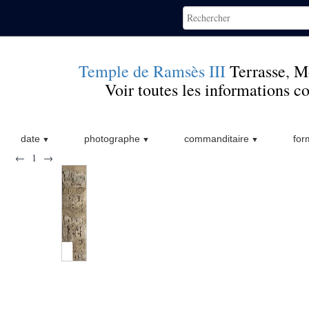
Temple de Ramsès III
Terrasse
,
Mo
Voir toutes les informations 
date
photographe
commanditaire
for
←
1
→