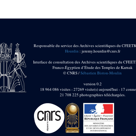
Responsable du service des Archives scientifiques du CFEET
Hourdin
: jeremy.hourdin@cnrs.fr
Interface de consultation des Archives scientifiques du CFEET
Franco-Égyptien d’Étude des Temples de Karnak
© CNRS /
Sébastien Biston-Moulin
version 0.2
18 964 086 visites - 27269 visite(s) aujourd'hui - 17 conne
21 708 225 photographies téléchargées.