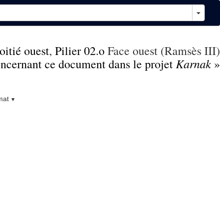
itié ouest
,
Pilier 02.o
Face ouest (Ramsès III)
Karnak
concernant ce document dans le projet
»
mat