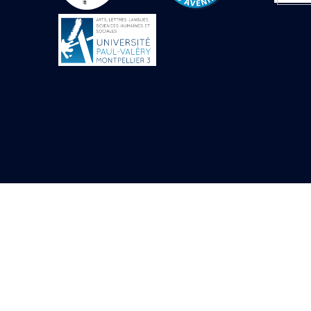
Objets découverts
Zone de l'Akhmenou
Salle des fêtes «
Heret-ib »
Autel de la salle
solaire
Base de statue
Base de statue de
Thoutmosis III
Base et pieds d’un
groupe statuaire
Fragment inférieur
de statue de Thoutmosis
III présentant un autel à
libation
Statue agenouillée
Table d’offrandes de
Thoutmosis III
Objets découverts