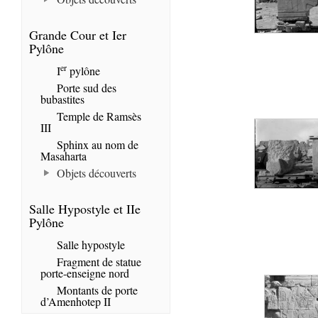
Grande Cour et Ier
Pylône
er
I
pylône
Porte sud des
bubastites
Temple de Ramsès
III
Sphinx au nom de
Masaharta
Objets découverts
Salle Hypostyle et IIe
Pylône
Salle hypostyle
Fragment de statue
porte-enseigne nord
Montants de porte
d’Amenhotep II