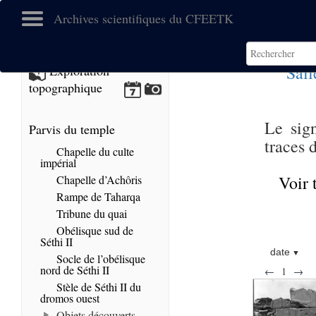
Archives scientifiques du CFEETK
Sall
Exploration
topographique
Le sig
Parvis du temple
traces 
Chapelle du culte
impérial
Voir 
Chapelle d’Achôris
Rampe de Taharqa
Tribune du quai
Obélisque sud de
Séthi II
date
Socle de l’obélisque
nord de Séthi II
←
1
→
Stèle de Séthi II du
dromos ouest
Objets découverts