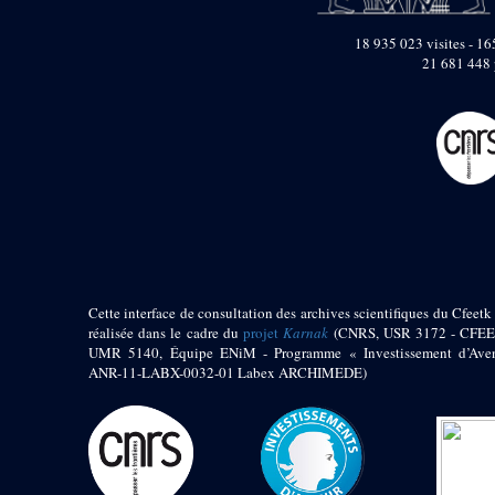
pylône
e
Cour axiale du V
18 935 023 visites - 165
pylône, avant-porte du
21 681 448 
e
VI
pylône
e
VI
pylône
e
Cour axiale du VI
pylône
e
Cour nord du VI
pylône
e
Cour sud du VI
pylône
Objets découverts
Zone Centrale du Temple
Cette interface de consultation des archives scientifiques du Cfeetk 
réalisée dans le cadre du
projet
Karnak
(CNRS, USR 3172 - CFEE
Chapelle de
UMR 5140, Équipe ENiM - Programme « Investissement d’Aven
Kamoutef
ANR-11-LABX-0032-01 Labex ARCHIMEDE)
Chapelle de Philippe
Arrhidée
Portique du
sanctuaire de la barque
« Palais de Maât »