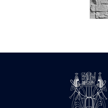
Statue d’un roi
agenouillé présentant
une table d’offrandes de
Séthi II
Statue porte-
enseigne de Séthi II
Statue porte-
enseigne de Séthi II
Stèle de la campagne
nubienne de
Psammétique II
Objets découverts
Zone des Pylônes
Centraux
e
III
pylône
« Porte » de Ramsès
IX
e
IV
pylône
e
Cour nord du IV
pylône
e
Cour sud du IV