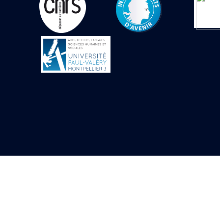
Objets découverts
Zone de l'Akhmenou
Salle des fêtes «
Heret-ib »
Autel de la salle
solaire
Base de statue
Base de statue de
Thoutmosis III
Base et pieds d’un
groupe statuaire
Fragment inférieur
de statue de Thoutmosis
III présentant un autel à
libation
Statue agenouillée
Table d’offrandes de
Thoutmosis III
Objets découverts