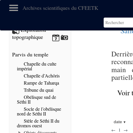
Archives scientifiques du CFEETK
Sall
Exploration
topographique
Derri
Parvis du temple
reconna
Chapelle du culte
main 
impérial
Chapelle d’Achôris
partiel
Rampe de Taharqa
Tribune du quai
Voir 
Obélisque sud de
Séthi II
Socle de l’obélisque
nord de Séthi II
Stèle de Séthi II du
date
dromos ouest
←
1
→
Objets découverts