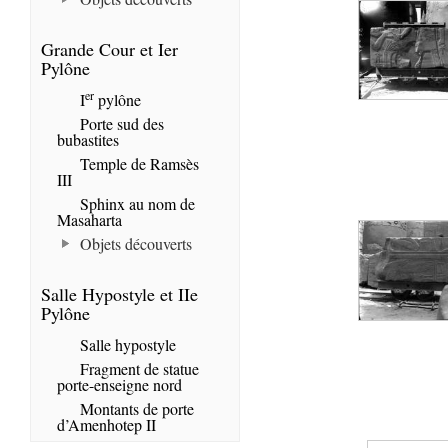
Grande Cour et Ier
Pylône
er
I
pylône
Porte sud des
bubastites
Temple de Ramsès
III
Sphinx au nom de
Masaharta
Objets découverts
Salle Hypostyle et IIe
Pylône
Salle hypostyle
Fragment de statue
porte-enseigne nord
Montants de porte
d’Amenhotep II