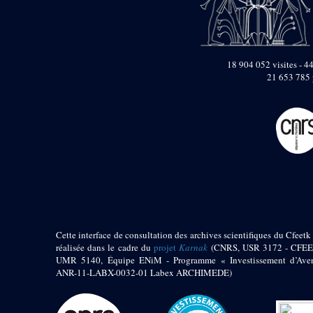
pylône
e
Cour axiale du V
pylône, avant-porte du
e
VI
pylône
e
VI
pylône
18 904 052 visites - 44
e
Cour axiale du VI
21 653 785 
pylône
e
Cour nord du VI
pylône
e
Cour sud du VI
pylône
Objets découverts
Zone Centrale du Temple
Chapelle de
Kamoutef
Cette interface de consultation des archives scientifiques du Cfeetk 
Chapelle de Philippe
réalisée dans le cadre du
projet
Karnak
(CNRS, USR 3172 - CFEE
Arrhidée
UMR 5140, Équipe ENiM - Programme « Investissement d’Aven
Portique du
ANR-11-LABX-0032-01 Labex ARCHIMEDE)
sanctuaire de la barque
« Palais de Maât »