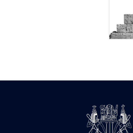
Statue d’un roi
agenouillé présentant
une table d’offrandes de
Séthi II
Statue porte-
enseigne de Séthi II
Statue porte-
enseigne de Séthi II
Stèle de la campagne
nubienne de
Psammétique II
Objets découverts
Zone des Pylônes
Centraux
e
III
pylône
« Porte » de Ramsès
IX
e
IV
pylône
e
Cour nord du IV
pylône
e
Cour sud du IV