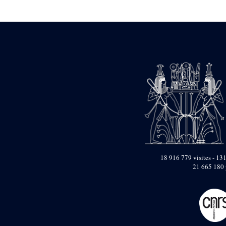
Statue d’un roi
agenouillé présentant
une table d’offrandes de
Séthi II
Statue porte-
enseigne de Séthi II
Statue porte-
enseigne de Séthi II
Stèle de la campagne
nubienne de
Psammétique II
Objets découverts
Zone des Pylônes
Centraux
e
III
pylône
18 916 779 visites - 131
21 665 180 
« Porte » de Ramsès
IX
e
IV
pylône
e
Cour nord du IV
pylône
e
Cour sud du IV