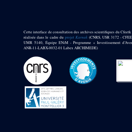
pylône
e
Cour axiale du V
pylône, avant-porte du
e
VI
pylône
e
VI
pylône
e
Cour axiale du VI
Cette interface de consultation des archives scientifiques du Cfeetk 
pylône
réalisée dans le cadre du
projet
Karnak
(CNRS, USR 3172 - CFEE
UMR 5140, Équipe ENiM - Programme « Investissement d’Aven
e
Cour nord du VI
ANR-11-LABX-0032-01 Labex ARCHIMEDE)
pylône
e
Cour sud du VI
pylône
Objets découverts
Zone Centrale du Temple
Chapelle de
Kamoutef
Chapelle de Philippe
Arrhidée
Portique du
sanctuaire de la barque
« Palais de Maât »