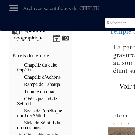
Archives scientifiques du CFEETK
Temple 
Exploration
topographique
La paro
gravure
Parvis du temple
au somm
Chapelle du culte
étant s
impérial
Chapelle d’Achôris
Rampe de Taharqa
Voir 
Tribune du quai
Obélisque sud de
Séthi II
Socle de l’obélisque
nord de Séthi II
date
Stèle de Séthi II du
←
1
→
dromos ouest
Objets découverts