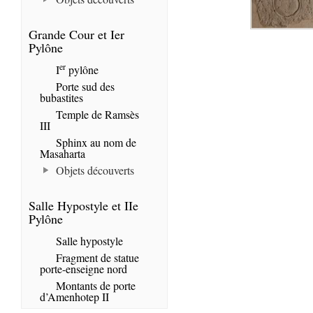
Grande Cour et Ier
Pylône
er
I
pylône
Porte sud des
bubastites
Temple de Ramsès
III
Sphinx au nom de
Masaharta
Objets découverts
Salle Hypostyle et IIe
Pylône
Salle hypostyle
Fragment de statue
porte-enseigne nord
Montants de porte
d’Amenhotep II