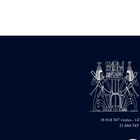
Statue d’un roi
agenouillé présentant
une table d’offrandes de
Séthi II
Statue porte-
enseigne de Séthi II
Statue porte-
enseigne de Séthi II
Stèle de la campagne
nubienne de
Psammétique II
Objets découverts
Zone des Pylônes
Centraux
e
III
pylône
« Porte » de Ramsès
IX
e
IV
pylône
18 918 307 visites - 147
e
Cour nord du IV
21 666 545 
pylône
e
Cour sud du IV