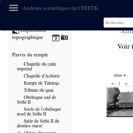
Archives scientifiques du CFEETK
Sall
Exploration
topographique
Voir 
Parvis du temple
Chapelle du culte
impérial
Chapelle d’Achôris
date
Rampe de Taharqa
←
1
→
Tribune du quai
Obélisque sud de
Séthi II
Socle de l’obélisque
nord de Séthi II
Stèle de Séthi II du
dromos ouest
Objets découverts