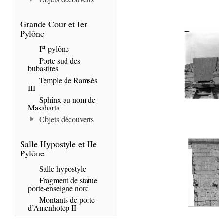
Grande Cour et Ier
Pylône
er
I
pylône
Porte sud des
bubastites
Temple de Ramsès
III
Sphinx au nom de
Masaharta
Objets découverts
Salle Hypostyle et IIe
Pylône
Salle hypostyle
Fragment de statue
porte-enseigne nord
Montants de porte
d’Amenhotep II