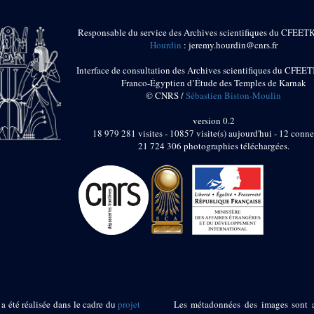
Responsable du service des Archives scientifiques du CFEET
Hourdin
: jeremy.hourdin@cnrs.fr
Interface de consultation des Archives scientifiques du CFEET
Franco-Égyptien d’Étude des Temples de Karnak
© CNRS /
Sébastien Biston-Moulin
version 0.2
18 979 281 visites - 10857 visite(s) aujourd'hui - 12 conne
21 724 306 photographies téléchargées.
 a été réalisée dans le cadre du
projet
Les métadonnées des images sont 