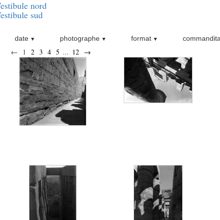
estibule nord
estibule sud
date
photographe
format
commandita
←
1
2
3
4
5
...
12
→