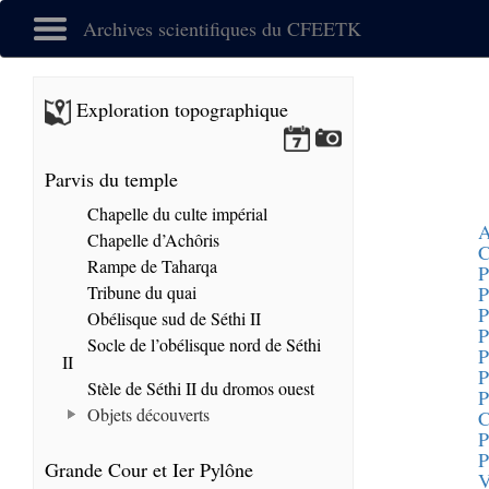
Archives scientifiques du CFEETK
Exploration topographique
Parvis du temple
Chapelle du culte impérial
A
Chapelle d’Achôris
C
Rampe de Taharqa
P
Tribune du quai
P
P
Obélisque sud de Séthi II
P
Socle de l’obélisque nord de Séthi
P
II
P
Stèle de Séthi II du dromos ouest
P
Objets découverts
C
P
P
Grande Cour et Ier Pylône
V