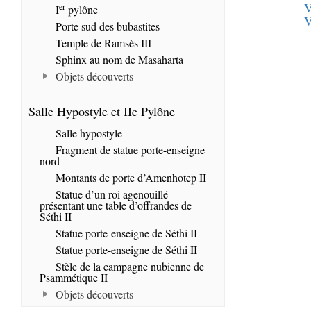
V
er
I
pylône
V
Porte sud des bubastites
Temple de Ramsès III
Sphinx au nom de Masaharta
Objets découverts
Salle Hypostyle et IIe Pylône
Salle hypostyle
Fragment de statue porte-enseigne
nord
Montants de porte d’Amenhotep II
Statue d’un roi agenouillé
présentant une table d’offrandes de
Séthi II
Statue porte-enseigne de Séthi II
Statue porte-enseigne de Séthi II
Stèle de la campagne nubienne de
Psammétique II
Objets découverts