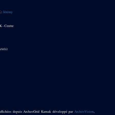
K :
Jérémy
K - Centre
cte(s)
affichées depuis ArcheoGrid Karnak développé par
ArchéoVision
,