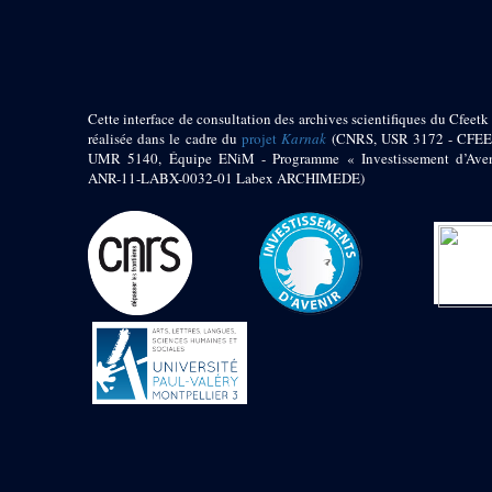
pylône
e
Cour axiale du V
pylône, avant-porte du
e
VI
pylône
e
VI
pylône
e
Cour axiale du VI
Cette interface de consultation des archives scientifiques du Cfeetk 
pylône
réalisée dans le cadre du
projet
Karnak
(CNRS, USR 3172 - CFEE
UMR 5140, Équipe ENiM - Programme « Investissement d’Aven
e
Cour nord du VI
ANR-11-LABX-0032-01 Labex ARCHIMEDE)
pylône
e
Cour sud du VI
pylône
Objets découverts
Zone Centrale du Temple
Chapelle de
Kamoutef
Chapelle de Philippe
Arrhidée
Portique du
sanctuaire de la barque
« Palais de Maât »