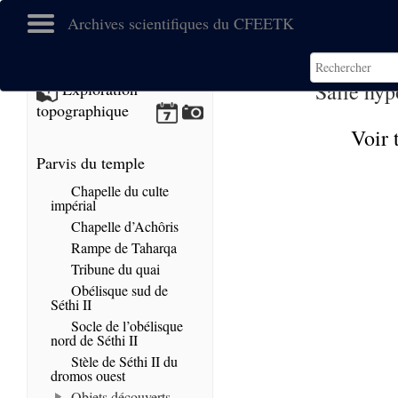
Archives scientifiques du CFEETK
Salle hyp
Exploration
topographique
Voir 
Parvis du temple
Chapelle du culte
impérial
Chapelle d’Achôris
Rampe de Taharqa
Tribune du quai
Obélisque sud de
Séthi II
Socle de l’obélisque
nord de Séthi II
Stèle de Séthi II du
dromos ouest
Objets découverts