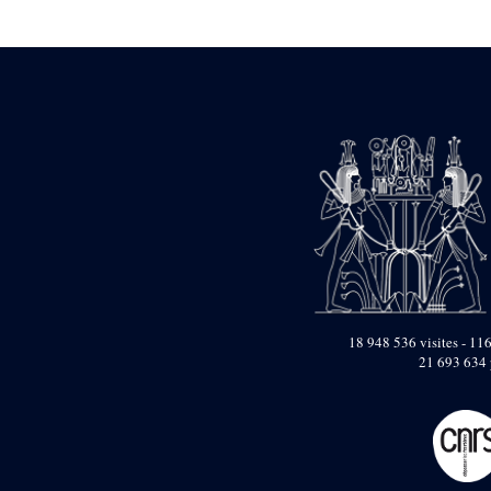
Statue d’un roi
agenouillé présentant
une table d’offrandes de
Séthi II
Statue porte-
enseigne de Séthi II
Statue porte-
enseigne de Séthi II
Stèle de la campagne
nubienne de
Psammétique II
Objets découverts
Zone des Pylônes
Centraux
e
III
pylône
18 948 536 visites - 116
21 693 634 
« Porte » de Ramsès
IX
e
IV
pylône
e
Cour nord du IV
pylône
e
Cour sud du IV