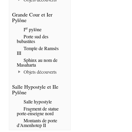
Grande Cour et Ier
Pylône
er
I
pylône
Porte sud des
bubastites
Temple de Ramsès
III
Sphinx au nom de
Masaharta
Objets découverts
Salle Hypostyle et IIe
Pylône
Salle hypostyle
Fragment de statue
porte-enseigne nord
Montants de porte
d’Amenhotep II