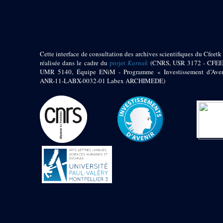
pylône
e
Cour axiale du V
pylône, avant-porte du
e
VI
pylône
e
VI
pylône
e
Cour axiale du VI
Cette interface de consultation des archives scientifiques du Cfeetk 
pylône
réalisée dans le cadre du
projet
Karnak
(CNRS, USR 3172 - CFEE
UMR 5140, Équipe ENiM - Programme « Investissement d’Aven
e
Cour nord du VI
ANR-11-LABX-0032-01 Labex ARCHIMEDE)
pylône
e
Cour sud du VI
pylône
Objets découverts
Zone Centrale du Temple
Chapelle de
Kamoutef
Chapelle de Philippe
Arrhidée
Portique du
sanctuaire de la barque
« Palais de Maât »