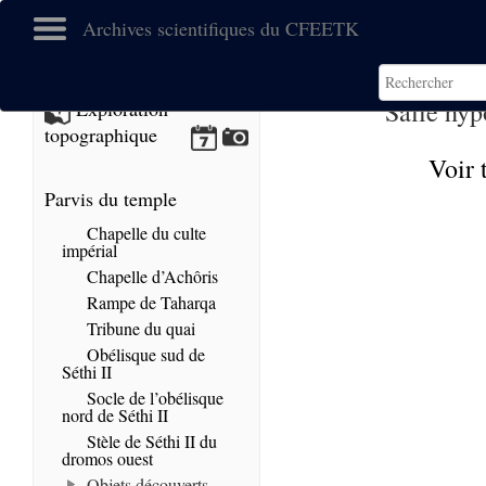
Archives scientifiques du CFEETK
Salle hyp
Exploration
topographique
Voir 
Parvis du temple
Chapelle du culte
impérial
Chapelle d’Achôris
Rampe de Taharqa
Tribune du quai
Obélisque sud de
Séthi II
Socle de l’obélisque
nord de Séthi II
Stèle de Séthi II du
dromos ouest
Objets découverts