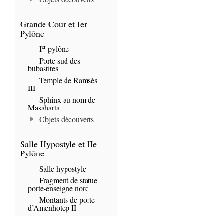
Grande Cour et Ier
Pylône
er
I
pylône
Porte sud des
bubastites
Temple de Ramsès
III
Sphinx au nom de
Masaharta
Objets découverts
Salle Hypostyle et IIe
Pylône
Salle hypostyle
Fragment de statue
porte-enseigne nord
Montants de porte
d’Amenhotep II