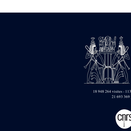
Statue d’un roi
agenouillé présentant
une table d’offrandes de
Séthi II
Statue porte-
enseigne de Séthi II
Statue porte-
enseigne de Séthi II
Stèle de la campagne
nubienne de
Psammétique II
Objets découverts
Zone des Pylônes
Centraux
e
III
pylône
18 948 264 visites - 113
21 693 369 
« Porte » de Ramsès
IX
e
IV
pylône
e
Cour nord du IV
pylône
e
Cour sud du IV