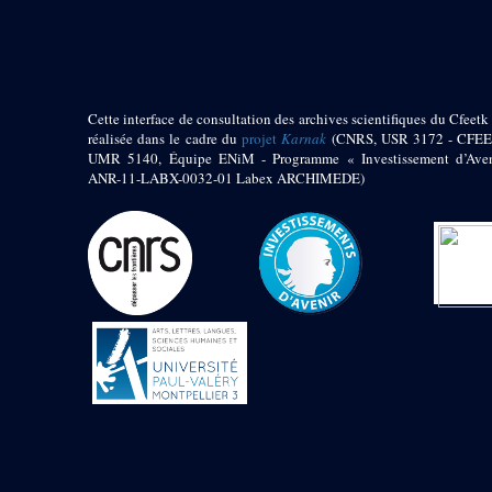
pylône
e
Cour axiale du V
pylône, avant-porte du
e
VI
pylône
e
VI
pylône
e
Cour axiale du VI
Cette interface de consultation des archives scientifiques du Cfeetk 
pylône
réalisée dans le cadre du
projet
Karnak
(CNRS, USR 3172 - CFEE
UMR 5140, Équipe ENiM - Programme « Investissement d’Aven
e
Cour nord du VI
ANR-11-LABX-0032-01 Labex ARCHIMEDE)
pylône
e
Cour sud du VI
pylône
Objets découverts
Zone Centrale du Temple
Chapelle de
Kamoutef
Chapelle de Philippe
Arrhidée
Portique du
sanctuaire de la barque
« Palais de Maât »