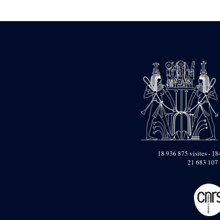
Statue d’un roi
agenouillé présentant
une table d’offrandes de
Séthi II
Statue porte-
enseigne de Séthi II
Statue porte-
enseigne de Séthi II
Stèle de la campagne
nubienne de
Psammétique II
Objets découverts
Zone des Pylônes
Centraux
e
III
pylône
18 936 875 visites - 184
21 683 107 
« Porte » de Ramsès
IX
e
IV
pylône
e
Cour nord du IV
pylône
e
Cour sud du IV