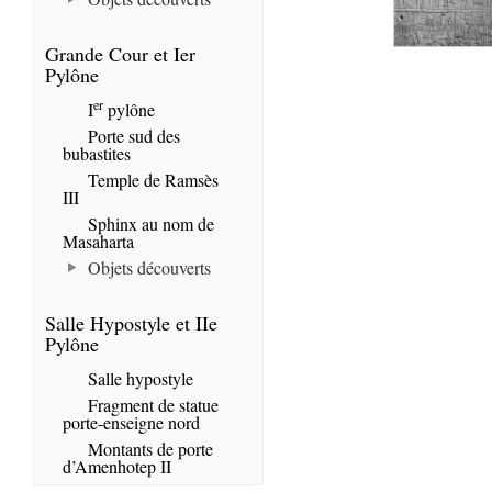
Grande Cour et Ier
Pylône
er
I
pylône
Porte sud des
bubastites
Temple de Ramsès
III
Sphinx au nom de
Masaharta
Objets découverts
Salle Hypostyle et IIe
Pylône
Salle hypostyle
Fragment de statue
porte-enseigne nord
Montants de porte
d’Amenhotep II