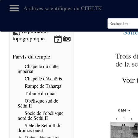
Archives scientifiques du CFEETK
Sall
Exploration
topographique
Trois d
Parvis du temple
de la s
Chapelle du culte
impérial
Voir 
Chapelle d’Achôris
Rampe de Taharqa
Tribune du quai
Obélisque sud de
Séthi II
date
Socle de l’obélisque
nord de Séthi II
←
1
→
Stèle de Séthi II du
dromos ouest
Objets découverts