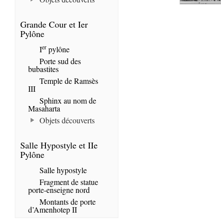
Grande Cour et Ier
Pylône
er
I
pylône
Porte sud des
bubastites
Temple de Ramsès
III
Sphinx au nom de
Masaharta
Objets découverts
Salle Hypostyle et IIe
Pylône
Salle hypostyle
Fragment de statue
porte-enseigne nord
Montants de porte
d’Amenhotep II