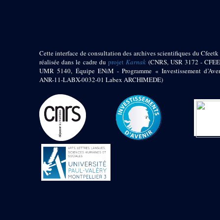
pylône
e
Cour axiale du V
pylône, avant-porte du
e
VI
pylône
e
VI
pylône
e
Cour axiale du VI
Cette interface de consultation des archives scientifiques du Cfeetk 
pylône
réalisée dans le cadre du
projet
Karnak
(CNRS, USR 3172 - CFEE
UMR 5140, Équipe ENiM - Programme « Investissement d’Aven
e
Cour nord du VI
ANR-11-LABX-0032-01 Labex ARCHIMEDE)
pylône
e
Cour sud du VI
pylône
Objets découverts
Zone Centrale du Temple
Chapelle de
Kamoutef
Chapelle de Philippe
Arrhidée
Portique du
sanctuaire de la barque
« Palais de Maât »