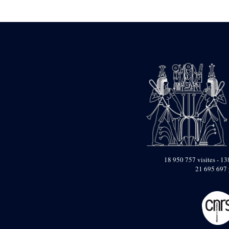
Statue d’un roi
agenouillé présentant
une table d’offrandes de
Séthi II
Statue porte-
enseigne de Séthi II
Statue porte-
enseigne de Séthi II
Stèle de la campagne
nubienne de
Psammétique II
Objets découverts
Zone des Pylônes
Centraux
e
III
pylône
18 950 757 visites - 138
21 695 697 
« Porte » de Ramsès
IX
e
IV
pylône
e
Cour nord du IV
pylône
e
Cour sud du IV