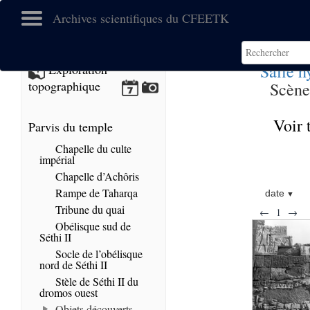
Archives scientifiques du CFEETK
Salle h
Exploration
topographique
Scène
Voir 
Parvis du temple
Chapelle du culte
impérial
Chapelle d’Achôris
Rampe de Taharqa
date
Tribune du quai
←
1
→
Obélisque sud de
Séthi II
Socle de l’obélisque
nord de Séthi II
Stèle de Séthi II du
dromos ouest
Objets découverts