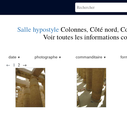
Salle hypostyle
Colonnes
,
Côté nord
,
Co
Voir toutes les informations 
date
photographe
commanditaire
for
←
1
2
→