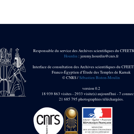
Responsable du service des Archives scientifiques du CFEET
Hourdin
: jeremy.hourdin@cnrs.fr
Interface de consultation des Archives scientifiques du CFEET
Franco-Égyptien d’Étude des Temples de Karnak
© CNRS /
Sébastien Biston-Moulin
version 0.2
18 939 863 visites - 2933 visite(s) aujourd'hui - 7 connec
21 685 795 photographies téléchargées.