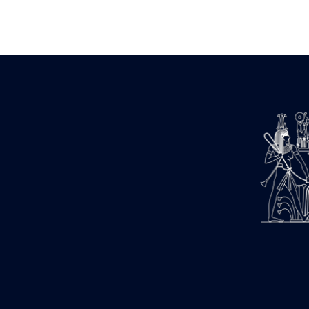
Zone des Pylônes Centraux
e
III
pylône
« Porte » de Ramsès IX
e
IV
pylône
e
Cour nord du IV
pylône
e
Cour sud du IV
pylône
e
Cour axiale du V
pylône, avant-
e
porte du VI
pylône
e
VI
pylône
e
Cour axiale du VI
pylône
e
Cour nord du VI
pylône
e
Cour sud du VI
pylône
Objets découverts
Zone Centrale du Temple
Chapelle de Kamoutef
Chapelle de Philippe Arrhidée
Portique du sanctuaire de la