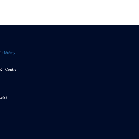
K :
Jérémy
K - Centre
te(s)