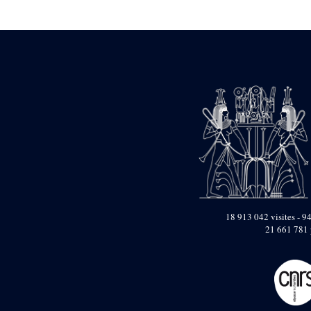
Statue d’un roi
agenouillé présentant
une table d’offrandes de
Séthi II
Statue porte-
enseigne de Séthi II
Statue porte-
enseigne de Séthi II
Stèle de la campagne
nubienne de
Psammétique II
Objets découverts
Zone des Pylônes
Centraux
e
III
pylône
18 913 042 visites - 94
21 661 781 
« Porte » de Ramsès
IX
e
IV
pylône
e
Cour nord du IV
pylône
e
Cour sud du IV