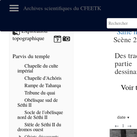
Archives scientifiques du CFEETK
Salle 
Exploration
topographique
Scène 23
Des tra
Parvis du temple
partie
Chapelle du culte
dessina
impérial
Chapelle d’Achôris
Rampe de Taharqa
Voir 
Tribune du quai
Obélisque sud de
Séthi II
Socle de l’obélisque
nord de Séthi II
date
Stèle de Séthi II du
←
1
→
dromos ouest
Objets découverts