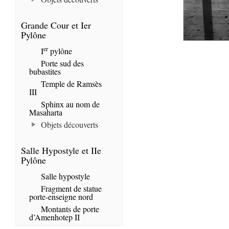
Grande Cour et Ier
Pylône
er
I
pylône
Porte sud des
bubastites
Temple de Ramsès
III
Sphinx au nom de
Masaharta
Objets découverts
Salle Hypostyle et IIe
Pylône
Salle hypostyle
Fragment de statue
porte-enseigne nord
Montants de porte
d’Amenhotep II