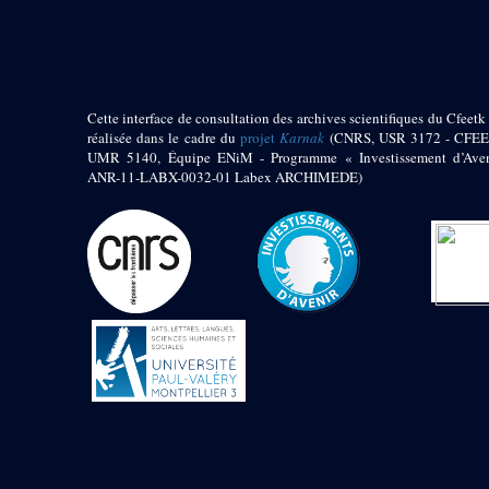
pylône
e
Cour axiale du V
pylône, avant-porte du
e
VI
pylône
e
VI
pylône
e
Cour axiale du VI
Cette interface de consultation des archives scientifiques du Cfeetk 
pylône
réalisée dans le cadre du
projet
Karnak
(CNRS, USR 3172 - CFEE
UMR 5140, Équipe ENiM - Programme « Investissement d’Aven
e
Cour nord du VI
ANR-11-LABX-0032-01 Labex ARCHIMEDE)
pylône
e
Cour sud du VI
pylône
Objets découverts
Zone Centrale du Temple
Chapelle de
Kamoutef
Chapelle de Philippe
Arrhidée
Portique du
sanctuaire de la barque
« Palais de Maât »