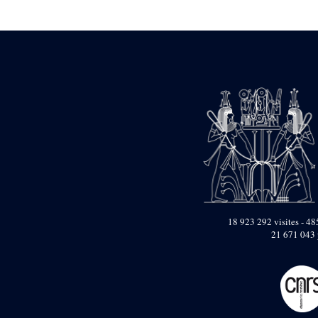
Statue d’un roi
agenouillé présentant
une table d’offrandes de
Séthi II
Statue porte-
enseigne de Séthi II
Statue porte-
enseigne de Séthi II
Stèle de la campagne
nubienne de
Psammétique II
Objets découverts
Zone des Pylônes
Centraux
e
III
pylône
18 923 292 visites - 485
21 671 043 
« Porte » de Ramsès
IX
e
IV
pylône
e
Cour nord du IV
pylône
e
Cour sud du IV