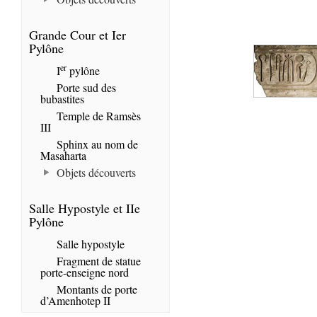
Grande Cour et Ier
Pylône
er
I
pylône
Porte sud des
bubastites
Temple de Ramsès
III
Sphinx au nom de
Masaharta
Objets découverts
Salle Hypostyle et IIe
Pylône
Salle hypostyle
Fragment de statue
porte-enseigne nord
Montants de porte
d’Amenhotep II