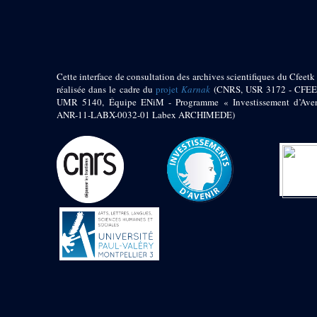
pylône
e
Cour axiale du V
pylône, avant-porte du
e
VI
pylône
e
VI
pylône
e
Cour axiale du VI
Cette interface de consultation des archives scientifiques du Cfeetk 
pylône
réalisée dans le cadre du
projet
Karnak
(CNRS, USR 3172 - CFEE
UMR 5140, Équipe ENiM - Programme « Investissement d’Aven
e
Cour nord du VI
ANR-11-LABX-0032-01 Labex ARCHIMEDE)
pylône
e
Cour sud du VI
pylône
Objets découverts
Zone Centrale du Temple
Chapelle de
Kamoutef
Chapelle de Philippe
Arrhidée
Portique du
sanctuaire de la barque
« Palais de Maât »