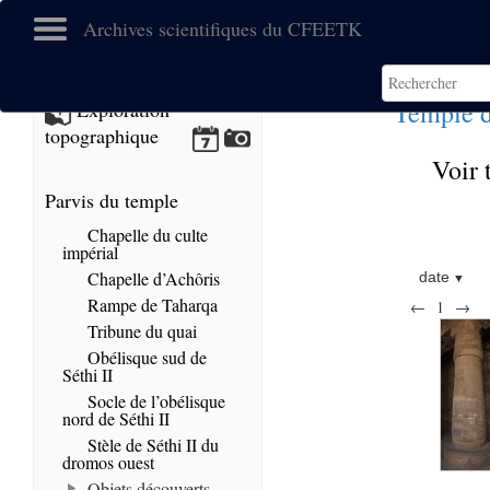
Archives scientifiques du CFEETK
Temple d
Exploration
topographique
Voir 
Parvis du temple
Chapelle du culte
impérial
Chapelle d’Achôris
date
Rampe de Taharqa
←
1
→
Tribune du quai
Obélisque sud de
Séthi II
Socle de l’obélisque
nord de Séthi II
Stèle de Séthi II du
dromos ouest
Objets découverts