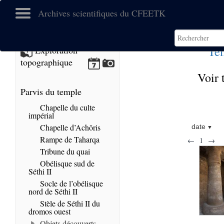
Archives scientifiques du CFEETK
Tem
Exploration
topographique
Voir 
Parvis du temple
Chapelle du culte
impérial
Chapelle d’Achôris
date
Rampe de Taharqa
←
1
→
Tribune du quai
Obélisque sud de
Séthi II
Socle de l’obélisque
nord de Séthi II
Stèle de Séthi II du
dromos ouest
Objets découverts