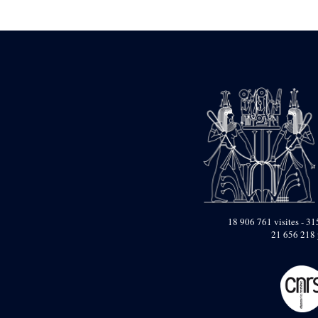
Statue d’un roi
agenouillé présentant
une table d’offrandes de
Séthi II
Statue porte-
enseigne de Séthi II
Statue porte-
enseigne de Séthi II
Stèle de la campagne
nubienne de
Psammétique II
Objets découverts
Zone des Pylônes
Centraux
e
III
pylône
18 906 761 visites - 315
21 656 218 
« Porte » de Ramsès
IX
e
IV
pylône
e
Cour nord du IV
pylône
e
Cour sud du IV