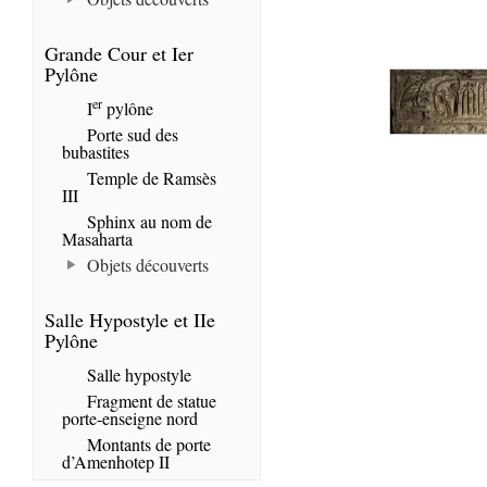
Grande Cour et Ier
Pylône
er
I
pylône
Porte sud des
bubastites
Temple de Ramsès
III
Sphinx au nom de
Masaharta
Objets découverts
Salle Hypostyle et IIe
Pylône
Salle hypostyle
Fragment de statue
porte-enseigne nord
Montants de porte
d’Amenhotep II