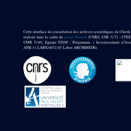
pylône
e
Cour axiale du V
pylône, avant-porte du
e
VI
pylône
e
VI
pylône
e
Cour axiale du VI
Cette interface de consultation des archives scientifiques du Cfeetk 
pylône
réalisée dans le cadre du
projet
Karnak
(CNRS, USR 3172 - CFEE
UMR 5140, Équipe ENiM - Programme « Investissement d’Aven
e
Cour nord du VI
ANR-11-LABX-0032-01 Labex ARCHIMEDE)
pylône
e
Cour sud du VI
pylône
Objets découverts
Zone Centrale du Temple
Chapelle de
Kamoutef
Chapelle de Philippe
Arrhidée
Portique du
sanctuaire de la barque
« Palais de Maât »