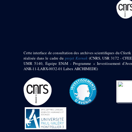
pylône
e
Cour axiale du V
pylône, avant-porte du
e
VI
pylône
e
VI
pylône
e
Cour axiale du VI
pylône
e
Cour nord du VI
pylône
Cette interface de consultation des archives scientifiques du Cfeetk 
e
Cour sud du VI
réalisée dans le cadre du
projet
Karnak
(CNRS, USR 3172 - CFEE
pylône
UMR 5140, Équipe ENiM - Programme « Investissement d’Aven
Objets découverts
ANR-11-LABX-0032-01 Labex ARCHIMEDE)
Zone Centrale du Temple
Chapelle de
Kamoutef
Chapelle de Philippe
Arrhidée
Portique du
sanctuaire de la barque
« Palais de Maât »