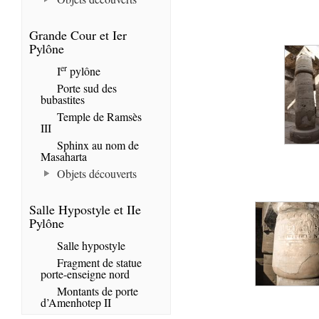
Grande Cour et Ier
Pylône
er
I
pylône
Porte sud des
bubastites
Temple de Ramsès
III
Sphinx au nom de
Masaharta
Objets découverts
Salle Hypostyle et IIe
Pylône
Salle hypostyle
Fragment de statue
porte-enseigne nord
Montants de porte
d’Amenhotep II