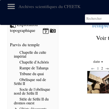
Archives scientifiques du CFEETK
Temple
Exploration
topographique
Voir 
Parvis du temple
Chapelle du culte
impérial
Chapelle d’Achôris
date
Rampe de Taharqa
←
1
2
→
Tribune du quai
Obélisque sud de
Séthi II
Socle de l’obélisque
nord de Séthi II
Stèle de Séthi II du
dromos ouest
Objets découverts