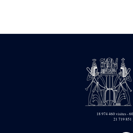
Statue d’un roi
agenouillé présentant
une table d’offrandes de
Séthi II
Statue porte-
enseigne de Séthi II
Statue porte-
enseigne de Séthi II
Stèle de la campagne
nubienne de
Psammétique II
Objets découverts
Zone des Pylônes
Centraux
e
III
pylône
« Porte » de Ramsès
IX
e
IV
pylône
18 974 460 visites - 60
e
Cour nord du IV
21 719 851 
pylône
e
Cour sud du IV