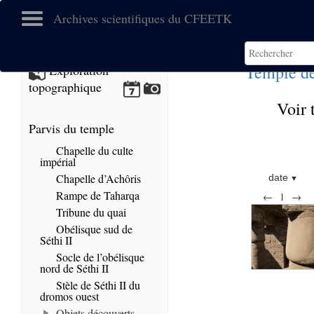
Archives scientifiques du CFEETK
Temple de
Exploration
topographique
Voir 
Parvis du temple
Chapelle du culte
impérial
Chapelle d’Achôris
date
Rampe de Taharqa
←
1
→
Tribune du quai
Obélisque sud de
Séthi II
Socle de l’obélisque
nord de Séthi II
Stèle de Séthi II du
dromos ouest
Objets découverts