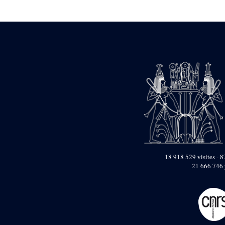
Statue d’un roi
agenouillé présentant
une table d’offrandes de
Séthi II
Statue porte-
enseigne de Séthi II
Statue porte-
enseigne de Séthi II
Stèle de la campagne
nubienne de
Psammétique II
Objets découverts
Zone des Pylônes
Centraux
e
III
pylône
18 918 529 visites - 8
21 666 746 
« Porte » de Ramsès
IX
e
IV
pylône
e
Cour nord du IV
pylône
e
Cour sud du IV