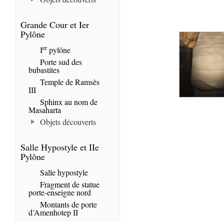
Grande Cour et Ier
Pylône
er
I
pylône
Porte sud des
bubastites
Temple de Ramsès
III
Sphinx au nom de
Masaharta
Objets découverts
Salle Hypostyle et IIe
Pylône
Salle hypostyle
Fragment de statue
porte-enseigne nord
Montants de porte
d’Amenhotep II