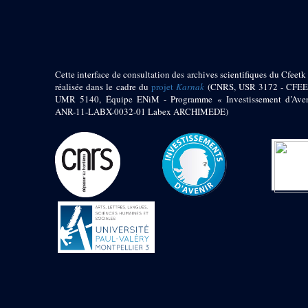
pylône
e
Cour axiale du V
pylône, avant-porte du
e
VI
pylône
e
VI
pylône
e
Cour axiale du VI
Cette interface de consultation des archives scientifiques du Cfeetk 
pylône
réalisée dans le cadre du
projet
Karnak
(CNRS, USR 3172 - CFEE
UMR 5140, Équipe ENiM - Programme « Investissement d’Aven
e
Cour nord du VI
ANR-11-LABX-0032-01 Labex ARCHIMEDE)
pylône
e
Cour sud du VI
pylône
Objets découverts
Zone Centrale du Temple
Chapelle de
Kamoutef
Chapelle de Philippe
Arrhidée
Portique du
sanctuaire de la barque
« Palais de Maât »