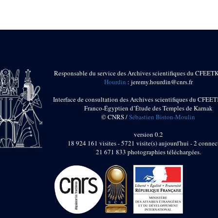
Responsable du service des Archives scientifiques du CFEET
Hourdin
: jeremy.hourdin@cnrs.fr
Interface de consultation des Archives scientifiques du CFEET
Franco-Égyptien d’Étude des Temples de Karnak
© CNRS /
Sébastien Biston-Moulin
version 0.2
18 924 161 visites - 5721 visite(s) aujourd'hui - 2 connec
21 671 833 photographies téléchargées.