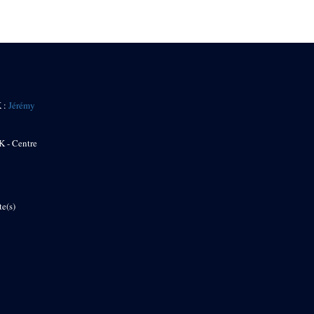
K :
Jérémy
K - Centre
te(s)