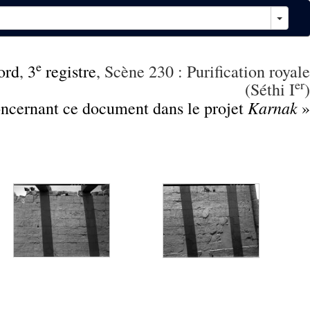
e
ord
,
3
registre
, Scène 230 : Purification royale
er
(Séthi I
)
Karnak
concernant ce document dans le projet
»