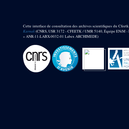
barque
« Palais de Maât »
Objets découverts
Cette interface de consultation des archives scientifiques du Cfeetk
Zone de l'Akhmenou
Karnak
(CNRS, USR 3172 - CFEETK / UMR 5140, Équipe ENiM - Pr
» ANR-11-LABX-0032-01 Labex ARCHIMEDE)
Salle des fêtes « Heret-ib »
Autel de la salle solaire
Base de statue
Base de statue de Thoutmosis III
Base et pieds d’un groupe
statuaire
Fragment inférieur de statue de
Thoutmosis III présentant un autel à
libation
Statue agenouillée
Table d’offrandes de Thoutmosis
III
Objets découverts
Mur extérieur de Thoutmosis III