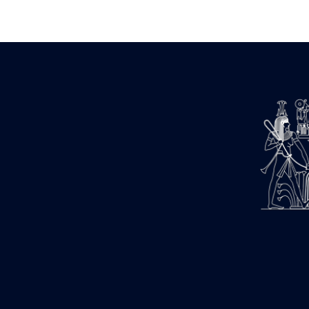
Zone des Pylônes Centraux
e
III
pylône
« Porte » de Ramsès IX
e
IV
pylône
e
Cour nord du IV
pylône
e
Cour sud du IV
pylône
e
Cour axiale du V
pylône, avant-
e
porte du VI
pylône
e
VI
pylône
e
Cour axiale du VI
pylône
e
Cour nord du VI
pylône
e
Cour sud du VI
pylône
Objets découverts
Zone Centrale du Temple
Chapelle de Kamoutef
Chapelle de Philippe Arrhidée
Portique du sanctuaire de la