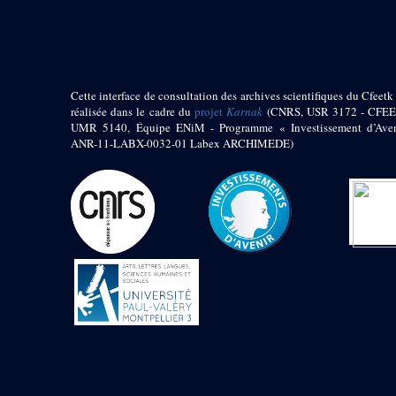
pylône
e
Cour axiale du V
pylône, avant-porte du
e
VI
pylône
e
VI
pylône
e
Cour axiale du VI
Cette interface de consultation des archives scientifiques du Cfeetk 
pylône
réalisée dans le cadre du
projet
Karnak
(CNRS, USR 3172 - CFEE
UMR 5140, Équipe ENiM - Programme « Investissement d’Aven
e
Cour nord du VI
ANR-11-LABX-0032-01 Labex ARCHIMEDE)
pylône
e
Cour sud du VI
pylône
Objets découverts
Zone Centrale du Temple
Chapelle de
Kamoutef
Chapelle de Philippe
Arrhidée
Portique du
sanctuaire de la barque
« Palais de Maât »