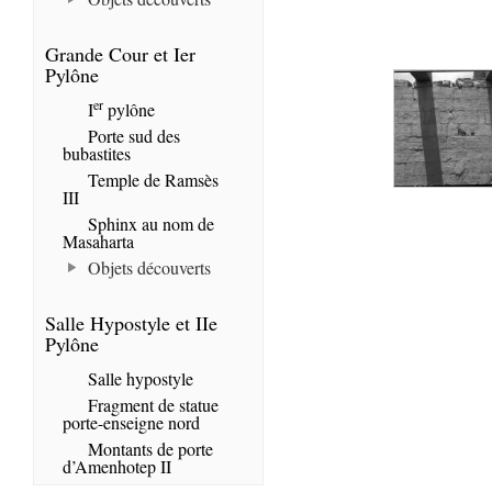
Grande Cour et Ier
Pylône
er
I
pylône
Porte sud des
bubastites
Temple de Ramsès
III
Sphinx au nom de
Masaharta
Objets découverts
Salle Hypostyle et IIe
Pylône
Salle hypostyle
Fragment de statue
porte-enseigne nord
Montants de porte
d’Amenhotep II