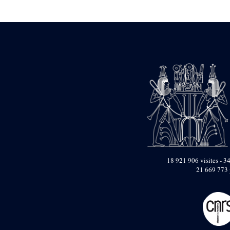
Statue d’un roi
agenouillé présentant
une table d’offrandes de
Séthi II
Statue porte-
enseigne de Séthi II
Statue porte-
enseigne de Séthi II
Stèle de la campagne
nubienne de
Psammétique II
Objets découverts
Zone des Pylônes
Centraux
e
III
pylône
18 921 906 visites - 34
21 669 773 
« Porte » de Ramsès
IX
e
IV
pylône
e
Cour nord du IV
pylône
e
Cour sud du IV