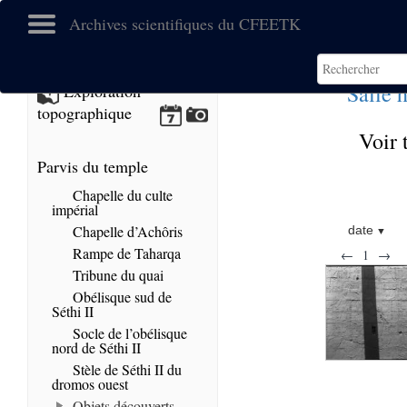
Archives scientifiques du CFEETK
Salle 
Exploration
topographique
Voir 
Parvis du temple
Chapelle du culte
impérial
Chapelle d’Achôris
date
Rampe de Taharqa
←
1
→
Tribune du quai
Obélisque sud de
Séthi II
Socle de l’obélisque
nord de Séthi II
Stèle de Séthi II du
dromos ouest
Objets découverts