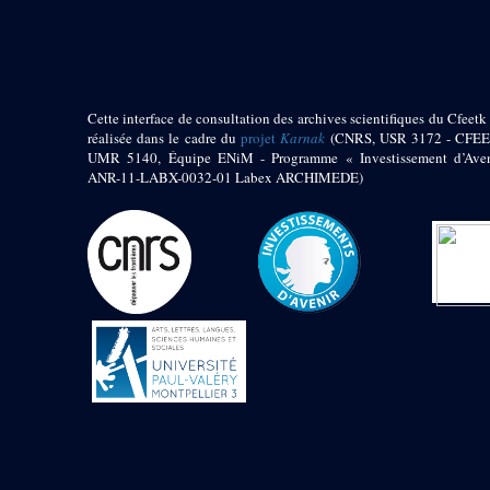
pylône
e
Cour axiale du V
pylône, avant-porte du
e
VI
pylône
e
VI
pylône
e
Cour axiale du VI
Cette interface de consultation des archives scientifiques du Cfeetk 
pylône
réalisée dans le cadre du
projet
Karnak
(CNRS, USR 3172 - CFEE
UMR 5140, Équipe ENiM - Programme « Investissement d’Aven
e
Cour nord du VI
ANR-11-LABX-0032-01 Labex ARCHIMEDE)
pylône
e
Cour sud du VI
pylône
Objets découverts
Zone Centrale du Temple
Chapelle de
Kamoutef
Chapelle de Philippe
Arrhidée
Portique du
sanctuaire de la barque
« Palais de Maât »