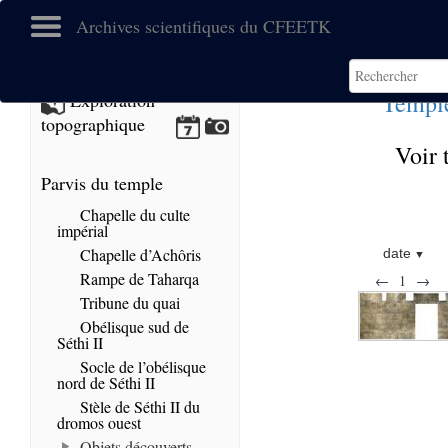
Archives scientifiques du CFEETK
Temple
Exploration
topographique
Voir 
Parvis du temple
Chapelle du culte
impérial
Chapelle d’Achôris
date
Rampe de Taharqa
←
1
→
Tribune du quai
Obélisque sud de
Séthi II
Socle de l’obélisque
nord de Séthi II
Stèle de Séthi II du
dromos ouest
Objets découverts