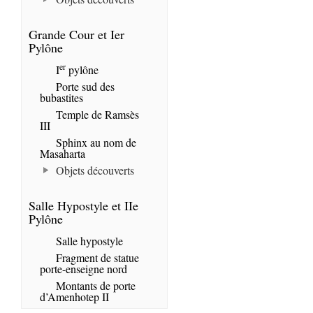
Grande Cour et Ier
Pylône
er
I
pylône
Porte sud des
bubastites
Temple de Ramsès
III
Sphinx au nom de
Masaharta
Objets découverts
Salle Hypostyle et IIe
Pylône
Salle hypostyle
Fragment de statue
porte-enseigne nord
Montants de porte
d’Amenhotep II