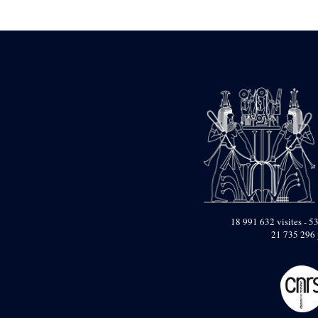
Statue d’un roi
agenouillé présentant
une table d’offrandes de
Séthi II
Statue porte-
enseigne de Séthi II
Statue porte-
enseigne de Séthi II
Stèle de la campagne
nubienne de
Psammétique II
Objets découverts
Zone des Pylônes
Centraux
e
III
pylône
18 991 632 visites - 53
21 735 296 
« Porte » de Ramsès
IX
e
IV
pylône
e
Cour nord du IV
pylône
e
Cour sud du IV