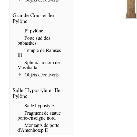
Grande Cour et Ier
Pylône
er
I
pylône
Porte sud des
bubastites
Temple de Ramsès
III
Sphinx au nom de
Masaharta
Objets découverts
Salle Hypostyle et IIe
Pylône
Salle hypostyle
Fragment de statue
porte-enseigne nord
Montants de porte
d’Amenhotep II