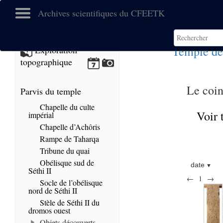
Archives scientifiques du CFEETK
Temple de
Exploration
topographique
Le coin
Parvis du temple
Chapelle du culte
Voir 
impérial
Chapelle d’Achôris
Rampe de Taharqa
Tribune du quai
Obélisque sud de
date
Séthi II
←
1
→
Socle de l’obélisque
nord de Séthi II
Stèle de Séthi II du
dromos ouest
Objets découverts