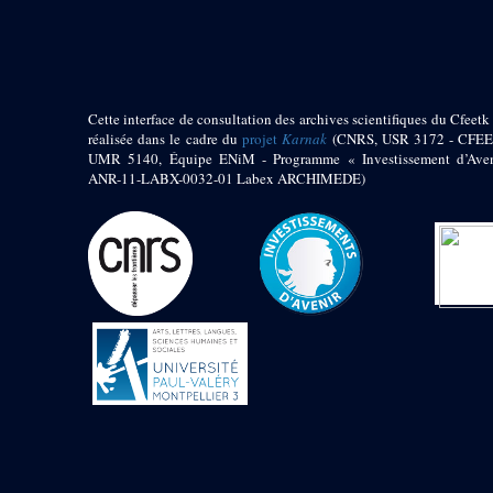
pylône
e
Cour axiale du V
pylône, avant-porte du
e
VI
pylône
e
VI
pylône
e
Cour axiale du VI
Cette interface de consultation des archives scientifiques du Cfeetk 
pylône
réalisée dans le cadre du
projet
Karnak
(CNRS, USR 3172 - CFEE
UMR 5140, Équipe ENiM - Programme « Investissement d’Aven
e
Cour nord du VI
ANR-11-LABX-0032-01 Labex ARCHIMEDE)
pylône
e
Cour sud du VI
pylône
Objets découverts
Zone Centrale du Temple
Chapelle de
Kamoutef
Chapelle de Philippe
Arrhidée
Portique du
sanctuaire de la barque
« Palais de Maât »