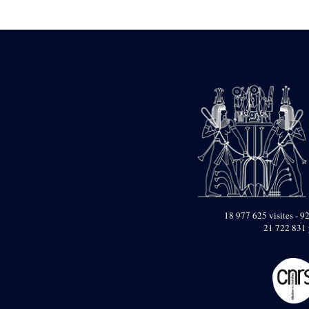
Statue d’un roi
agenouillé présentant
une table d’offrandes de
Séthi II
Statue porte-
enseigne de Séthi II
Statue porte-
enseigne de Séthi II
Stèle de la campagne
nubienne de
Psammétique II
Objets découverts
Zone des Pylônes
Centraux
e
III
pylône
18 977 625 visites - 92
21 722 831 
« Porte » de Ramsès
IX
e
IV
pylône
e
Cour nord du IV
pylône
e
Cour sud du IV