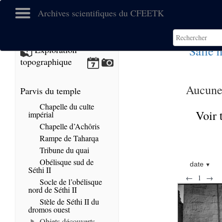
Archives scientifiques du CFEETK
Salle 
Exploration
topographique
Aucune 
Parvis du temple
Chapelle du culte
Voir 
impérial
Chapelle d’Achôris
Rampe de Taharqa
Tribune du quai
Obélisque sud de
date
Séthi II
←
1
→
Socle de l’obélisque
nord de Séthi II
Stèle de Séthi II du
dromos ouest
Objets découverts