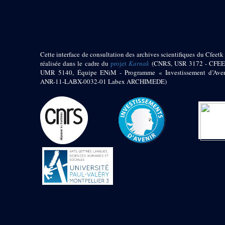
pylône
e
Cour axiale du V
pylône, avant-porte du
e
VI
pylône
e
VI
pylône
e
Cour axiale du VI
Cette interface de consultation des archives scientifiques du Cfeetk 
pylône
réalisée dans le cadre du
projet
Karnak
(CNRS, USR 3172 - CFEE
UMR 5140, Équipe ENiM - Programme « Investissement d’Aven
e
Cour nord du VI
ANR-11-LABX-0032-01 Labex ARCHIMEDE)
pylône
e
Cour sud du VI
pylône
Objets découverts
Zone Centrale du Temple
Chapelle de
Kamoutef
Chapelle de Philippe
Arrhidée
Portique du
sanctuaire de la barque
« Palais de Maât »