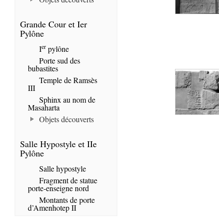
Grande Cour et Ier
Pylône
er
I
pylône
Porte sud des
bubastites
Temple de Ramsès
III
Sphinx au nom de
Masaharta
Objets découverts
Salle Hypostyle et IIe
Pylône
Salle hypostyle
Fragment de statue
porte-enseigne nord
Montants de porte
d’Amenhotep II