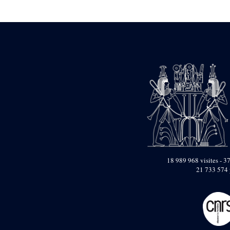
Statue d’un roi
agenouillé présentant
une table d’offrandes de
Séthi II
Statue porte-
enseigne de Séthi II
Statue porte-
enseigne de Séthi II
Stèle de la campagne
nubienne de
Psammétique II
Objets découverts
Zone des Pylônes
Centraux
e
III
pylône
18 989 968 visites - 37
21 733 574 
« Porte » de Ramsès
IX
e
IV
pylône
e
Cour nord du IV
pylône
e
Cour sud du IV