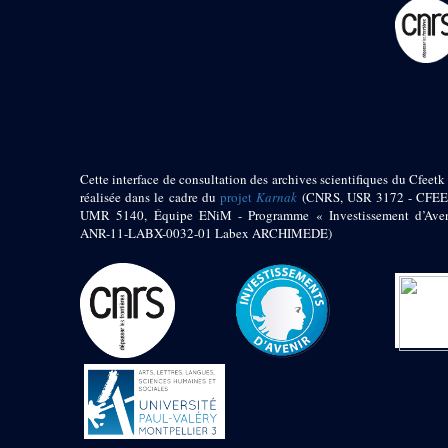
pylône
e
Cour axiale du V
pylône, avant-porte du
e
VI
pylône
e
VI
pylône
e
Cour axiale du VI
pylône
e
Cour nord du VI
pylône
Cette interface de consultation des archives scientifiques du Cfeetk 
e
Cour sud du VI
réalisée dans le cadre du
projet
Karnak
(CNRS, USR 3172 - CFEE
pylône
UMR 5140, Équipe ENiM - Programme « Investissement d’Aven
Objets découverts
ANR-11-LABX-0032-01 Labex ARCHIMEDE)
Zone Centrale du Temple
Chapelle de
Kamoutef
Chapelle de Philippe
Arrhidée
Portique du
sanctuaire de la barque
« Palais de Maât »