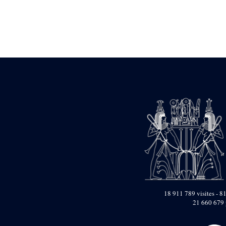
Statue d’un roi
agenouillé présentant
une table d’offrandes de
Séthi II
Statue porte-
enseigne de Séthi II
Statue porte-
enseigne de Séthi II
Stèle de la campagne
nubienne de
Psammétique II
Objets découverts
Zone des Pylônes
Centraux
e
III
pylône
« Porte » de Ramsès
IX
e
IV
pylône
18 911 789 visites - 81
e
Cour nord du IV
21 660 679 
pylône
e
Cour sud du IV