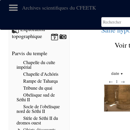
Archives scientifiques du CFEETK
Salle hypo
Exploration
topographique
Voir 
Parvis du temple
Chapelle du culte
impérial
Chapelle d’Achôris
date
Rampe de Taharqa
←
1
→
Tribune du quai
Obélisque sud de
Séthi II
Socle de l’obélisque
nord de Séthi II
Stèle de Séthi II du
dromos ouest
Objets découverts