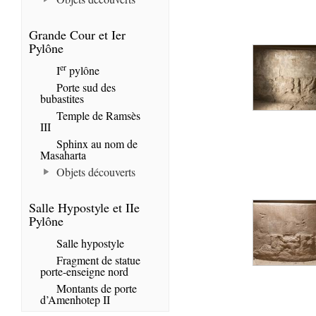
Grande Cour et Ier
Pylône
er
I
pylône
Porte sud des
bubastites
Temple de Ramsès
III
Sphinx au nom de
Masaharta
Objets découverts
Salle Hypostyle et IIe
Pylône
Salle hypostyle
Fragment de statue
porte-enseigne nord
Montants de porte
d’Amenhotep II