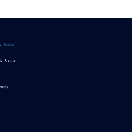
K :
Jérémy
K - Centre
te(s)