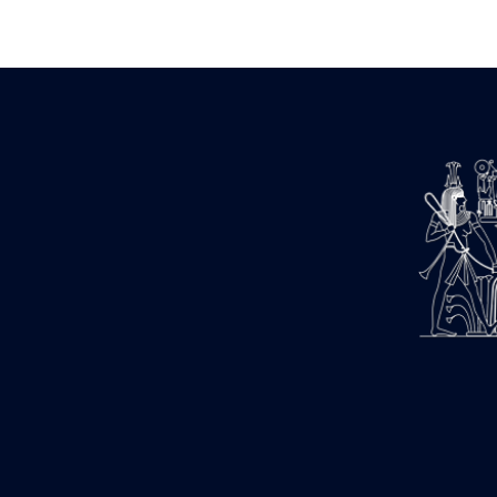
Zone des Pylônes Centraux
e
III
pylône
« Porte » de Ramsès IX
e
IV
pylône
e
Cour nord du IV
pylône
e
Cour sud du IV
pylône
e
Cour axiale du V
pylône, avant-
e
porte du VI
pylône
e
VI
pylône
e
Cour axiale du VI
pylône
e
Cour nord du VI
pylône
e
Cour sud du VI
pylône
Objets découverts
Zone Centrale du Temple
Chapelle de Kamoutef
Chapelle de Philippe Arrhidée
Portique du sanctuaire de la