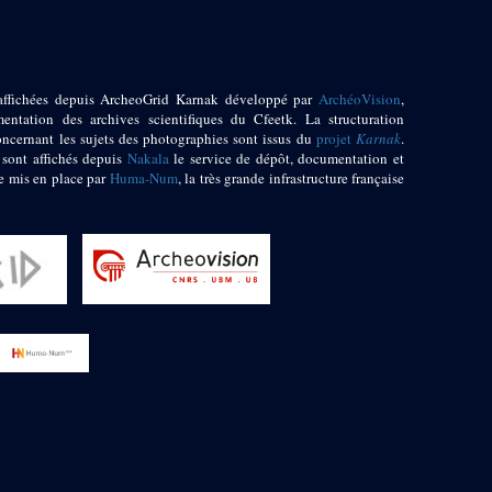
affichées depuis ArcheoGrid Karnak développé par
ArchéoVision
,
entation des archives scientifiques du Cfeetk. La structuration
oncernant les sujets des photographies sont issus du
projet
Karnak
.
 sont affichés depuis
Nakala
le service de dépôt, documentation et
e mis en place par
Huma-Num
, la très grande infrastructure française