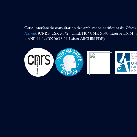
barque
« Palais de Maât »
Objets découverts
Cette interface de consultation des archives scientifiques du Cfeetk
Zone de l'Akhmenou
Karnak
(CNRS, USR 3172 - CFEETK / UMR 5140, Équipe ENiM - Pr
» ANR-11-LABX-0032-01 Labex ARCHIMEDE)
Salle des fêtes « Heret-ib »
Autel de la salle solaire
Base de statue
Base de statue de Thoutmosis III
Base et pieds d’un groupe
statuaire
Fragment inférieur de statue de
Thoutmosis III présentant un autel à
libation
Statue agenouillée
Table d’offrandes de Thoutmosis
III
Objets découverts
Mur extérieur de Thoutmosis III