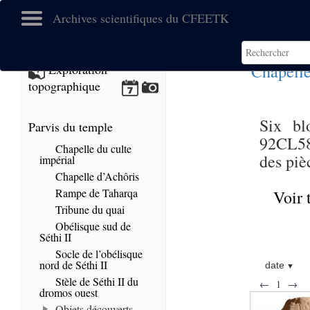
Archives scientifiques du CFEETK
Chapelle
Exploration
topographique
Six bl
Parvis du temple
92CL580
Chapelle du culte
des piè
impérial
Chapelle d’Achôris
Rampe de Taharqa
Voir 
Tribune du quai
Obélisque sud de
Séthi II
Socle de l’obélisque
nord de Séthi II
date
Stèle de Séthi II du
←
1
→
dromos ouest
Objets découverts