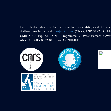
pylône
e
Cour axiale du V
pylône, avant-porte du
e
VI
pylône
e
VI
pylône
e
Cour axiale du VI
Cette interface de consultation des archives scientifiques du Cfeetk 
pylône
réalisée dans le cadre du
projet
Karnak
(CNRS, USR 3172 - CFEE
UMR 5140, Équipe ENiM - Programme « Investissement d’Aven
e
Cour nord du VI
ANR-11-LABX-0032-01 Labex ARCHIMEDE)
pylône
e
Cour sud du VI
pylône
Objets découverts
Zone Centrale du Temple
Chapelle de
Kamoutef
Chapelle de Philippe
Arrhidée
Portique du
sanctuaire de la barque
« Palais de Maât »