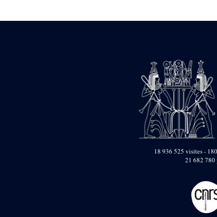
Statue d’un roi
agenouillé présentant
une table d’offrandes de
Séthi II
Statue porte-
enseigne de Séthi II
Statue porte-
enseigne de Séthi II
Stèle de la campagne
nubienne de
Psammétique II
Objets découverts
Zone des Pylônes
Centraux
e
III
pylône
18 936 525 visites - 180
21 682 780 
« Porte » de Ramsès
IX
e
IV
pylône
e
Cour nord du IV
pylône
e
Cour sud du IV