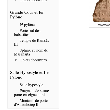
Grande Cour et Ier
Pylône
er
I
pylône
Porte sud des
bubastites
Temple de Ramsès
III
Sphinx au nom de
Masaharta
Objets découverts
Salle Hypostyle et IIe
Pylône
Salle hypostyle
Fragment de statue
porte-enseigne nord
Montants de porte
d’Amenhotep II