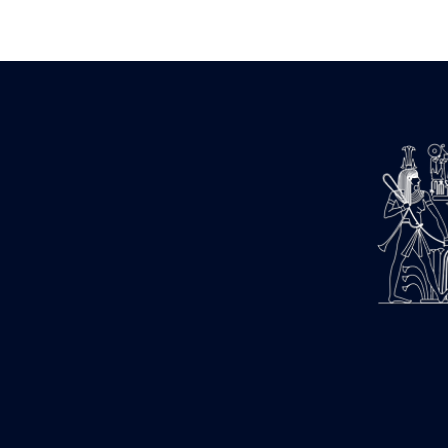
Zone des Pylônes Centraux
e
III
pylône
« Porte » de Ramsès IX
e
IV
pylône
e
Cour nord du IV
pylône
e
Cour sud du IV
pylône
e
Cour axiale du V
pylône, avant-
e
porte du VI
pylône
e
VI
pylône
e
Cour axiale du VI
pylône
e
Cour nord du VI
pylône
e
Cour sud du VI
pylône
Objets découverts
Zone Centrale du Temple
Chapelle de Kamoutef
Chapelle de Philippe Arrhidée
Portique du sanctuaire de la