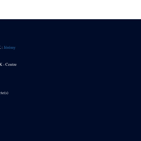
K :
Jérémy
K - Centre
te(s)