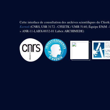
barque
« Palais de Maât »
Objets découverts
Cette interface de consultation des archives scientifiques du Cfeetk
Zone de l'Akhmenou
Karnak
(CNRS, USR 3172 - CFEETK / UMR 5140, Équipe ENiM - Pr
» ANR-11-LABX-0032-01 Labex ARCHIMEDE)
Salle des fêtes « Heret-ib »
Autel de la salle solaire
Base de statue
Base de statue de Thoutmosis III
Base et pieds d’un groupe
statuaire
Fragment inférieur de statue de
Thoutmosis III présentant un autel à
libation
Statue agenouillée
Table d’offrandes de Thoutmosis
III
Objets découverts
Mur extérieur de Thoutmosis III