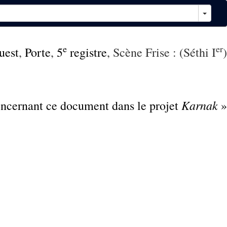
e
er
uest
,
Porte
,
5
registre
, Scène Frise : (Séthi I
)
Karnak
concernant ce document dans le projet
»