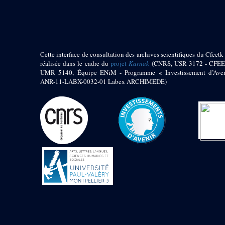
pylône
e
Cour axiale du V
pylône, avant-porte du
e
VI
pylône
e
VI
pylône
e
Cour axiale du VI
Cette interface de consultation des archives scientifiques du Cfeetk 
pylône
réalisée dans le cadre du
projet
Karnak
(CNRS, USR 3172 - CFEE
UMR 5140, Équipe ENiM - Programme « Investissement d’Aven
e
Cour nord du VI
ANR-11-LABX-0032-01 Labex ARCHIMEDE)
pylône
e
Cour sud du VI
pylône
Objets découverts
Zone Centrale du Temple
Chapelle de
Kamoutef
Chapelle de Philippe
Arrhidée
Portique du
sanctuaire de la barque
« Palais de Maât »