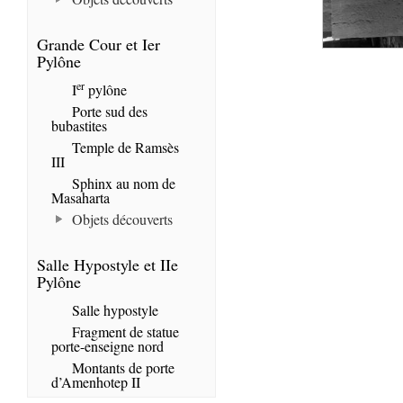
Grande Cour et Ier
Pylône
er
I
pylône
Porte sud des
bubastites
Temple de Ramsès
III
Sphinx au nom de
Masaharta
Objets découverts
Salle Hypostyle et IIe
Pylône
Salle hypostyle
Fragment de statue
porte-enseigne nord
Montants de porte
d’Amenhotep II