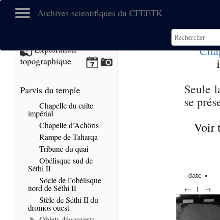
Archives scientifiques du CFEETK
Chap
Exploration
topographique
Seule l
Parvis du temple
se prés
Chapelle du culte
impérial
Voir 
Chapelle d’Achôris
Rampe de Taharqa
Tribune du quai
Obélisque sud de
Séthi II
date
Socle de l’obélisque
nord de Séthi II
←
1
→
Stèle de Séthi II du
dromos ouest
Objets découverts