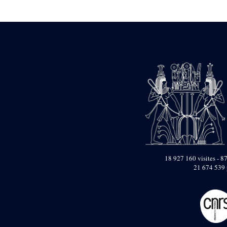
Statue d’un roi
agenouillé présentant
une table d’offrandes de
Séthi II
Statue porte-
enseigne de Séthi II
Statue porte-
enseigne de Séthi II
Stèle de la campagne
nubienne de
Psammétique II
Objets découverts
Zone des Pylônes
Centraux
e
III
pylône
18 927 160 visites - 87
21 674 539 
« Porte » de Ramsès
IX
e
IV
pylône
e
Cour nord du IV
pylône
e
Cour sud du IV