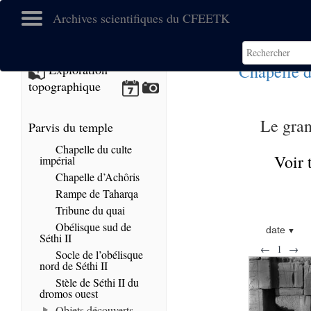
Archives scientifiques du CFEETK
Chapelle d
Exploration
topographique
Le gran
Parvis du temple
Chapelle du culte
Voir 
impérial
Chapelle d’Achôris
Rampe de Taharqa
Tribune du quai
Obélisque sud de
date
Séthi II
←
1
→
Socle de l’obélisque
nord de Séthi II
Stèle de Séthi II du
dromos ouest
Objets découverts