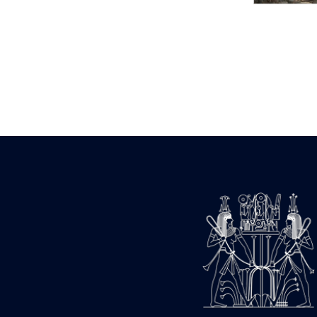
Statue d’un roi
agenouillé présentant
une table d’offrandes de
Séthi II
Statue porte-
enseigne de Séthi II
Statue porte-
enseigne de Séthi II
Stèle de la campagne
nubienne de
Psammétique II
Objets découverts
Zone des Pylônes
Centraux
e
III
pylône
« Porte » de Ramsès
IX
e
IV
pylône
e
Cour nord du IV
pylône
e
Cour sud du IV