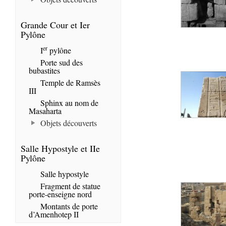
Grande Cour et Ier
Pylône
er
I
pylône
Porte sud des
bubastites
Temple de Ramsès
III
Sphinx au nom de
Masaharta
Objets découverts
Salle Hypostyle et IIe
Pylône
Salle hypostyle
Fragment de statue
porte-enseigne nord
Montants de porte
d’Amenhotep II