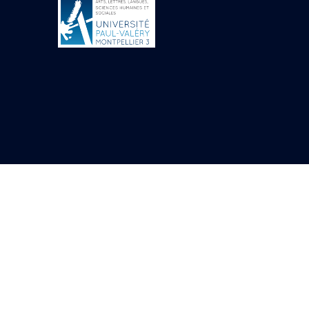
Objets découverts
Zone de l'Akhmenou
Salle des fêtes «
Heret-ib »
Autel de la salle
solaire
Base de statue
Base de statue de
Thoutmosis III
Base et pieds d’un
groupe statuaire
Fragment inférieur
de statue de Thoutmosis
III présentant un autel à
libation
Statue agenouillée
Table d’offrandes de
Thoutmosis III
Objets découverts