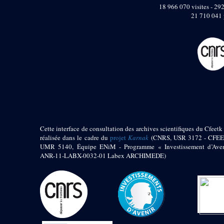
pylône
18 966 070 visites - 292
e
Cour axiale du V
21 710 041 
pylône, avant-porte du
e
VI
pylône
e
VI
pylône
e
Cour axiale du VI
pylône
e
Cour nord du VI
pylône
e
Cour sud du VI
pylône
Objets découverts
Cette interface de consultation des archives scientifiques du Cfeetk 
réalisée dans le cadre du
projet
Karnak
(CNRS, USR 3172 - CFEE
Zone Centrale du Temple
UMR 5140, Équipe ENiM - Programme « Investissement d’Aven
Chapelle de
ANR-11-LABX-0032-01 Labex ARCHIMEDE)
Kamoutef
Chapelle de Philippe
Arrhidée
Portique du
sanctuaire de la barque
« Palais de Maât »