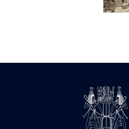
Statue d’un roi
agenouillé présentant
une table d’offrandes de
Séthi II
Statue porte-
enseigne de Séthi II
Statue porte-
enseigne de Séthi II
Stèle de la campagne
nubienne de
Psammétique II
Objets découverts
Zone des Pylônes
Centraux
e
III
pylône
« Porte » de Ramsès
IX
e
IV
pylône
e
Cour nord du IV
pylône
e
Cour sud du IV