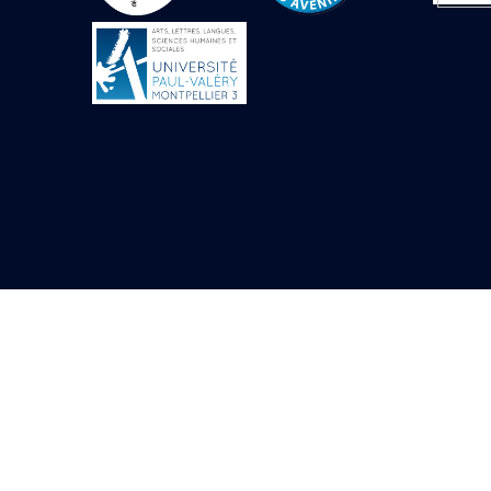
Objets découverts
Zone de l'Akhmenou
Salle des fêtes «
Heret-ib »
Autel de la salle
solaire
Base de statue
Base de statue de
Thoutmosis III
Base et pieds d’un
groupe statuaire
Fragment inférieur
de statue de Thoutmosis
III présentant un autel à
libation
Statue agenouillée
Table d’offrandes de
Thoutmosis III
Objets découverts