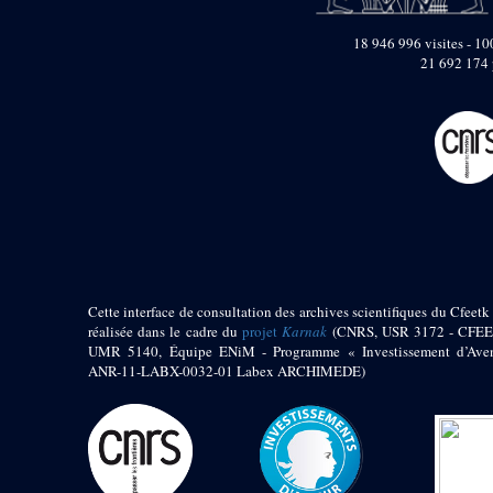
pylône
e
Cour axiale du V
18 946 996 visites - 100
pylône, avant-porte du
21 692 174 
e
VI
pylône
e
VI
pylône
e
Cour axiale du VI
pylône
e
Cour nord du VI
pylône
e
Cour sud du VI
pylône
Objets découverts
Zone Centrale du Temple
Cette interface de consultation des archives scientifiques du Cfeetk 
réalisée dans le cadre du
projet
Karnak
(CNRS, USR 3172 - CFEE
Chapelle de
UMR 5140, Équipe ENiM - Programme « Investissement d’Aven
Kamoutef
ANR-11-LABX-0032-01 Labex ARCHIMEDE)
Chapelle de Philippe
Arrhidée
Portique du
sanctuaire de la barque
« Palais de Maât »