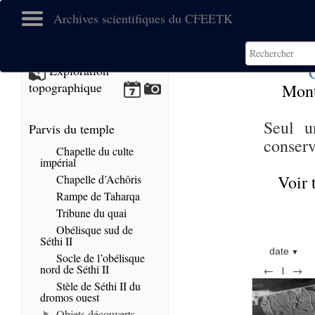
Archives scientifiques du CFEETK
Exploration
topographique
Mont
Seul u
Parvis du temple
conserv
Chapelle du culte
impérial
Voir 
Chapelle d’Achôris
Rampe de Taharqa
Tribune du quai
Obélisque sud de
Séthi II
date
Socle de l’obélisque
nord de Séthi II
←
1
→
Stèle de Séthi II du
dromos ouest
Objets découverts