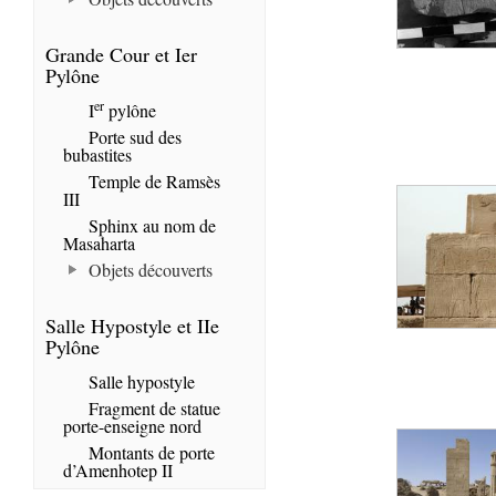
Grande Cour et Ier
Pylône
er
I
pylône
Porte sud des
bubastites
Temple de Ramsès
III
Sphinx au nom de
Masaharta
Objets découverts
Salle Hypostyle et IIe
Pylône
Salle hypostyle
Fragment de statue
porte-enseigne nord
Montants de porte
d’Amenhotep II