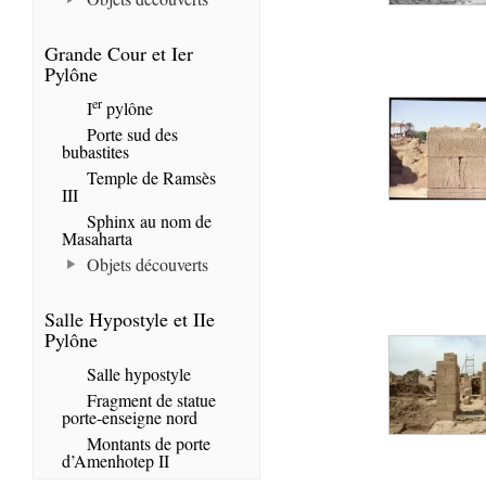
Grande Cour et Ier
Pylône
er
I
pylône
Porte sud des
bubastites
Temple de Ramsès
III
Sphinx au nom de
Masaharta
Objets découverts
Salle Hypostyle et IIe
Pylône
Salle hypostyle
Fragment de statue
porte-enseigne nord
Montants de porte
d’Amenhotep II