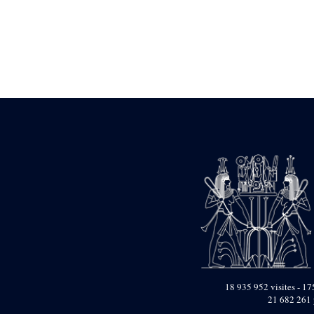
Statue d’un roi
agenouillé présentant
une table d’offrandes de
Séthi II
Statue porte-
enseigne de Séthi II
Statue porte-
enseigne de Séthi II
Stèle de la campagne
nubienne de
Psammétique II
Objets découverts
Zone des Pylônes
Centraux
e
III
pylône
« Porte » de Ramsès
IX
e
IV
pylône
e
Cour nord du IV
18 935 952 visites - 175
pylône
21 682 261 
e
Cour sud du IV