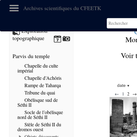
Archives scientifiques du CFEETK
Exploration
topographique
Mon
Voir 
Parvis du temple
Chapelle du culte
impérial
Chapelle d’Achôris
Rampe de Taharqa
date
Tribune du quai
←
1
2
→
Obélisque sud de
Séthi II
Socle de l’obélisque
nord de Séthi II
Stèle de Séthi II du
dromos ouest
Objets découverts