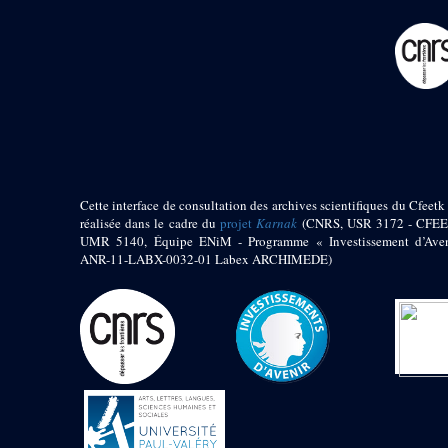
pylône
e
Cour axiale du V
pylône, avant-porte du
e
VI
pylône
e
VI
pylône
e
Cour axiale du VI
pylône
e
Cour nord du VI
pylône
e
Cour sud du VI
pylône
Cette interface de consultation des archives scientifiques du Cfeetk 
réalisée dans le cadre du
projet
Karnak
(CNRS, USR 3172 - CFEE
Objets découverts
UMR 5140, Équipe ENiM - Programme « Investissement d’Aven
ANR-11-LABX-0032-01 Labex ARCHIMEDE)
Zone Centrale du Temple
Chapelle de
Kamoutef
Chapelle de Philippe
Arrhidée
Portique du
sanctuaire de la barque
« Palais de Maât »