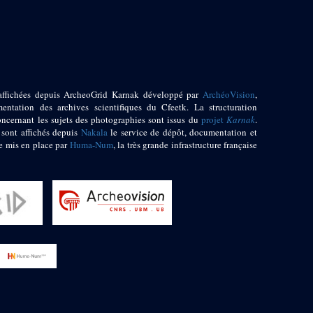
affichées depuis ArcheoGrid Karnak développé par
ArchéoVision
,
entation des archives scientifiques du Cfeetk. La structuration
oncernant les sujets des photographies sont issus du
projet
Karnak
.
 sont affichés depuis
Nakala
le service de dépôt, documentation et
e mis en place par
Huma-Num
, la très grande infrastructure française