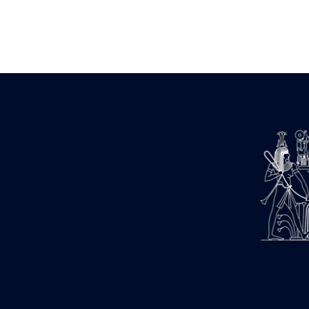
Zone des Pylônes Centraux
e
III
pylône
« Porte » de Ramsès IX
e
IV
pylône
e
Cour nord du IV
pylône
e
Cour sud du IV
pylône
e
Cour axiale du V
pylône, avant-
e
porte du VI
pylône
e
VI
pylône
e
Cour axiale du VI
pylône
e
Cour nord du VI
pylône
e
Cour sud du VI
pylône
Objets découverts
Zone Centrale du Temple
Chapelle de Kamoutef
Chapelle de Philippe Arrhidée
Portique du sanctuaire de la