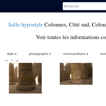
Salle hypostyle
Colonnes
,
Côté sud
,
Colon
Voir toutes les informations 
date
photographe
commanditaire
for
←
1
→