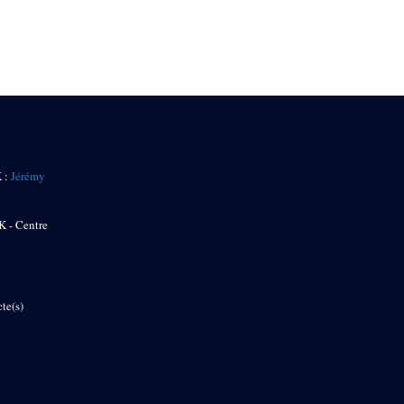
K :
Jérémy
K - Centre
te(s)