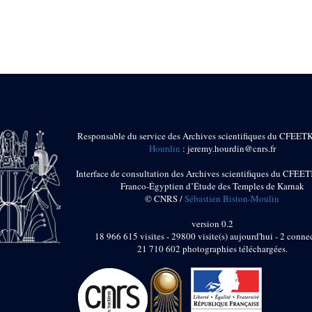
Responsable du service des Archives scientifiques du CFEET
Hourdin
: jeremy.hourdin@cnrs.fr
Interface de consultation des Archives scientifiques du CFEET
Franco-Égyptien d’Étude des Temples de Karnak
© CNRS /
Sébastien Biston-Moulin
version 0.2
18 966 615 visites - 29800 visite(s) aujourd'hui - 2 connec
21 710 602 photographies téléchargées.