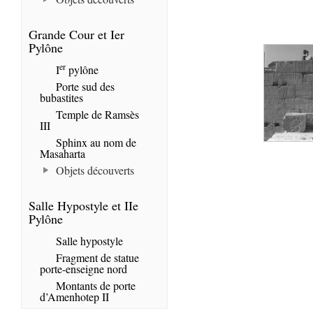
Grande Cour et Ier
Pylône
er
I
pylône
Porte sud des
bubastites
Temple de Ramsès
III
Sphinx au nom de
Masaharta
Objets découverts
Salle Hypostyle et IIe
Pylône
Salle hypostyle
Fragment de statue
porte-enseigne nord
Montants de porte
d’Amenhotep II