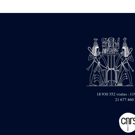
Statue d’un roi
agenouillé présentant
une table d’offrandes de
Séthi II
Statue porte-
enseigne de Séthi II
Statue porte-
enseigne de Séthi II
Stèle de la campagne
nubienne de
Psammétique II
Objets découverts
Zone des Pylônes
Centraux
e
III
pylône
18 930 352 visites - 119
21 677 460 
« Porte » de Ramsès
IX
e
IV
pylône
e
Cour nord du IV
pylône
e
Cour sud du IV