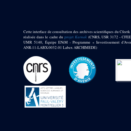
pylône
e
Cour axiale du V
pylône, avant-porte du
e
VI
pylône
e
VI
pylône
e
Cour axiale du VI
Cette interface de consultation des archives scientifiques du Cfeetk 
pylône
réalisée dans le cadre du
projet
Karnak
(CNRS, USR 3172 - CFEE
UMR 5140, Équipe ENiM - Programme « Investissement d’Aven
e
Cour nord du VI
ANR-11-LABX-0032-01 Labex ARCHIMEDE)
pylône
e
Cour sud du VI
pylône
Objets découverts
Zone Centrale du Temple
Chapelle de
Kamoutef
Chapelle de Philippe
Arrhidée
Portique du
sanctuaire de la barque
« Palais de Maât »