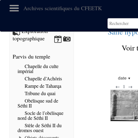
Archives scientifiques du CFEETK
Salle hypo
Exploration
topographique
Voir 
Parvis du temple
Chapelle du culte
impérial
Chapelle d’Achôris
date
Rampe de Taharqa
←
1
→
Tribune du quai
Obélisque sud de
Séthi II
Socle de l’obélisque
nord de Séthi II
Stèle de Séthi II du
dromos ouest
Objets découverts