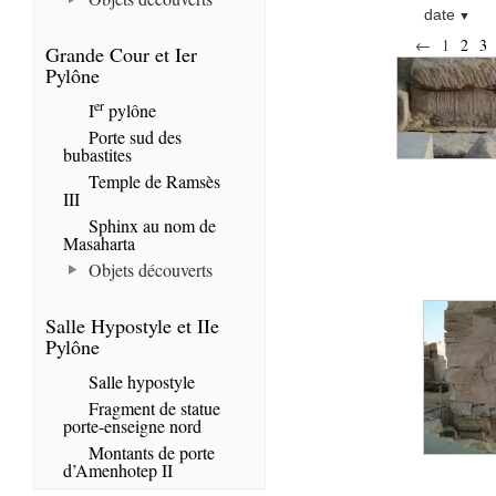
date
←
1
2
3
Grande Cour et Ier
Pylône
er
I
pylône
Porte sud des
bubastites
Temple de Ramsès
III
Sphinx au nom de
Masaharta
Objets découverts
Salle Hypostyle et IIe
Pylône
Salle hypostyle
Fragment de statue
porte-enseigne nord
Montants de porte
d’Amenhotep II