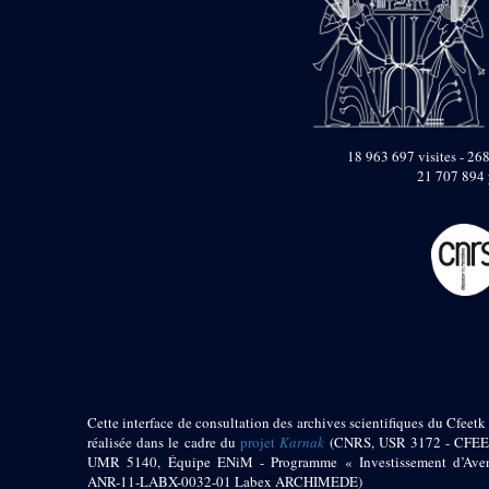
pylône
e
Cour axiale du V
pylône, avant-porte du
e
VI
pylône
e
VI
pylône
e
Cour axiale du VI
pylône
18 963 697 visites - 268
e
Cour nord du VI
21 707 894 
pylône
e
Cour sud du VI
pylône
Objets découverts
Zone Centrale du Temple
Chapelle de
Kamoutef
Chapelle de Philippe
Arrhidée
Cette interface de consultation des archives scientifiques du Cfeetk 
Portique du
réalisée dans le cadre du
projet
Karnak
(CNRS, USR 3172 - CFEE
sanctuaire de la barque
UMR 5140, Équipe ENiM - Programme « Investissement d’Aven
« Palais de Maât »
ANR-11-LABX-0032-01 Labex ARCHIMEDE)