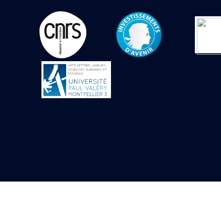
Objets découverts
Zone de l'Akhmenou
Salle des fêtes «
Heret-ib »
Autel de la salle
solaire
Base de statue
Base de statue de
Thoutmosis III
Base et pieds d’un
groupe statuaire
Fragment inférieur
de statue de Thoutmosis
III présentant un autel à
libation
Statue agenouillée
Table d’offrandes de
Thoutmosis III
Objets découverts