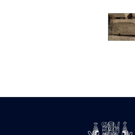
Statue d’un roi
agenouillé présentant
une table d’offrandes de
Séthi II
Statue porte-
enseigne de Séthi II
Statue porte-
enseigne de Séthi II
Stèle de la campagne
nubienne de
Psammétique II
Objets découverts
Zone des Pylônes
Centraux
e
III
pylône
« Porte » de Ramsès
IX
e
IV
pylône
e
Cour nord du IV
pylône
e
Cour sud du IV