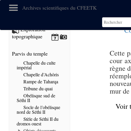
Archives scientifiques du CFEETK
Co
Exploration
topographique
Cette p
Parvis du temple
cour ax
Chapelle du culte
règne d
impérial
réempl
Chapelle d’Achôris
Rampe de Taharqa
nouvea
Tribune du quai
mur de 
Obélisque sud de
Séthi II
Voir 
Socle de l’obélisque
nord de Séthi II
Stèle de Séthi II du
dromos ouest
Objets découverts