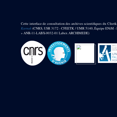
barque
« Palais de Maât »
Objets découverts
Cette interface de consultation des archives scientifiques du Cfeetk
Zone de l'Akhmenou
Karnak
(CNRS, USR 3172 - CFEETK / UMR 5140, Équipe ENiM - Pr
» ANR-11-LABX-0032-01 Labex ARCHIMEDE)
Salle des fêtes « Heret-ib »
Autel de la salle solaire
Base de statue
Base de statue de Thoutmosis III
Base et pieds d’un groupe
statuaire
Fragment inférieur de statue de
Thoutmosis III présentant un autel à
libation
Statue agenouillée
Table d’offrandes de Thoutmosis
III
Objets découverts
Mur extérieur de Thoutmosis III