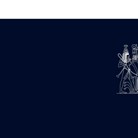
Zone des Pylônes Centraux
e
III
pylône
« Porte » de Ramsès IX
e
IV
pylône
e
Cour nord du IV
pylône
e
Cour sud du IV
pylône
e
Cour axiale du V
pylône, avant-
e
porte du VI
pylône
e
VI
pylône
e
Cour axiale du VI
pylône
e
Cour nord du VI
pylône
e
Cour sud du VI
pylône
Objets découverts
Zone Centrale du Temple
Chapelle de Kamoutef
Chapelle de Philippe Arrhidée
Portique du sanctuaire de la