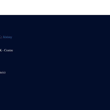
K :
Jérémy
K - Centre
te(s)