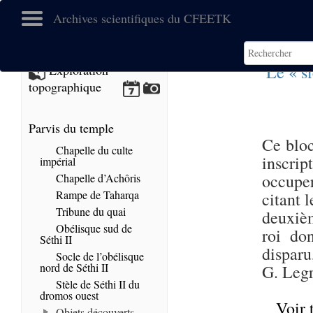
Archives scientifiques du CFEETK
Le « s
Exploration
topographique
Parvis du temple
Ce bloc
Chapelle du culte
inscri
impérial
occuper
Chapelle d’Achôris
Rampe de Taharqa
citant 
Tribune du quai
deuxièm
Obélisque sud de
roi do
Séthi II
disparu
Socle de l’obélisque
nord de Séthi II
G. Leg
Stèle de Séthi II du
dromos ouest
Voir 
Objets découverts