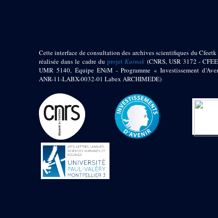
pylône
e
Cour axiale du V
pylône, avant-porte du
e
VI
pylône
e
VI
pylône
e
Cour axiale du VI
Cette interface de consultation des archives scientifiques du Cfeetk 
pylône
réalisée dans le cadre du
projet
Karnak
(CNRS, USR 3172 - CFEE
UMR 5140, Équipe ENiM - Programme « Investissement d’Aven
e
Cour nord du VI
ANR-11-LABX-0032-01 Labex ARCHIMEDE)
pylône
e
Cour sud du VI
pylône
Objets découverts
Zone Centrale du Temple
Chapelle de
Kamoutef
Chapelle de Philippe
Arrhidée
Portique du
sanctuaire de la barque
« Palais de Maât »