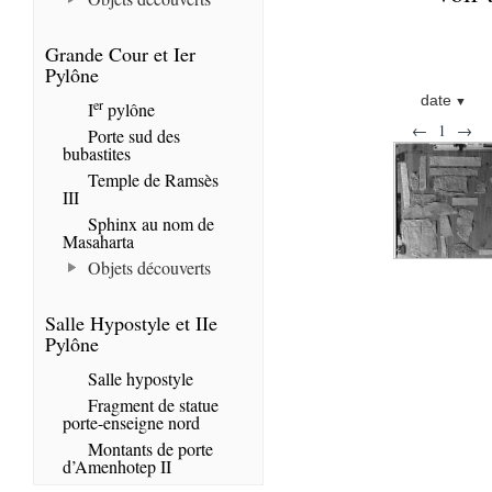
Grande Cour et Ier
Pylône
date
er
I
pylône
←
1
→
Porte sud des
bubastites
Temple de Ramsès
III
Sphinx au nom de
Masaharta
Objets découverts
Salle Hypostyle et IIe
Pylône
Salle hypostyle
Fragment de statue
porte-enseigne nord
Montants de porte
d’Amenhotep II