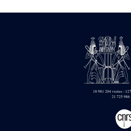
Statue d’un roi
agenouillé présentant
une table d’offrandes de
Séthi II
Statue porte-
enseigne de Séthi II
Statue porte-
enseigne de Séthi II
Stèle de la campagne
nubienne de
Psammétique II
Objets découverts
Zone des Pylônes
Centraux
e
III
pylône
18 981 204 visites - 127
21 725 986 
« Porte » de Ramsès
IX
e
IV
pylône
e
Cour nord du IV
pylône
e
Cour sud du IV