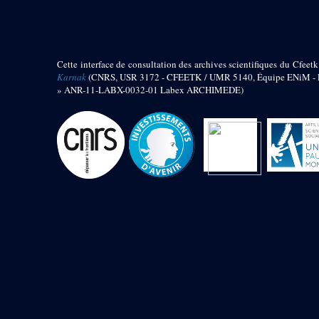
barque
« Palais de Maât »
Objets découverts
Cette interface de consultation des archives scientifiques du Cfeetk
Zone de l'Akhmenou
Karnak
(CNRS, USR 3172 - CFEETK / UMR 5140, Équipe ENiM - Pr
» ANR-11-LABX-0032-01 Labex ARCHIMEDE)
Salle des fêtes « Heret-ib »
Autel de la salle solaire
Base de statue
Base de statue de Thoutmosis III
Base et pieds d’un groupe
statuaire
Fragment inférieur de statue de
Thoutmosis III présentant un autel à
libation
Statue agenouillée
Table d’offrandes de Thoutmosis
III
Objets découverts
Mur extérieur de Thoutmosis III