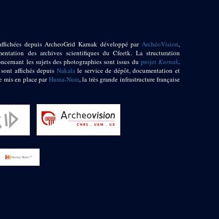
affichées depuis ArcheoGrid Karnak développé par
ArchéoVision
,
entation des archives scientifiques du Cfeetk. La structuration
oncernant les sujets des photographies sont issus du
projet
Karnak
.
 sont affichés depuis
Nakala
le service de dépôt, documentation et
e mis en place par
Huma-Num
, la très grande infrastructure française