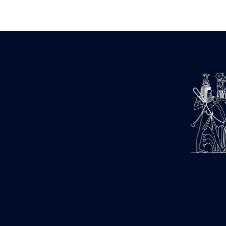
Zone des Pylônes Centraux
e
III
pylône
« Porte » de Ramsès IX
e
IV
pylône
e
Cour nord du IV
pylône
e
Cour sud du IV
pylône
e
Cour axiale du V
pylône, avant-
e
porte du VI
pylône
e
VI
pylône
e
Cour axiale du VI
pylône
e
Cour nord du VI
pylône
e
Cour sud du VI
pylône
Objets découverts
Zone Centrale du Temple
Chapelle de Kamoutef
Chapelle de Philippe Arrhidée
Portique du sanctuaire de la