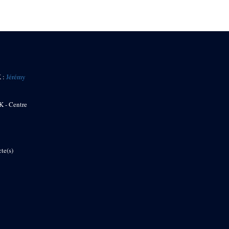
K :
Jérémy
K - Centre
te(s)