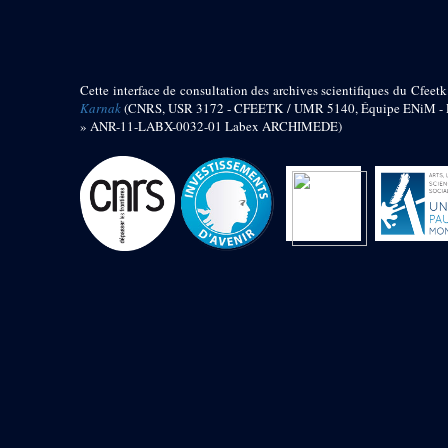
barque
« Palais de Maât »
Objets découverts
Cette interface de consultation des archives scientifiques du Cfeetk
Zone de l'Akhmenou
Karnak
(CNRS, USR 3172 - CFEETK / UMR 5140, Équipe ENiM - Pr
» ANR-11-LABX-0032-01 Labex ARCHIMEDE)
Salle des fêtes « Heret-ib »
Autel de la salle solaire
Base de statue
Base de statue de Thoutmosis III
Base et pieds d’un groupe
statuaire
Fragment inférieur de statue de
Thoutmosis III présentant un autel à
libation
Statue agenouillée
Table d’offrandes de Thoutmosis
III
Objets découverts
Mur extérieur de Thoutmosis III