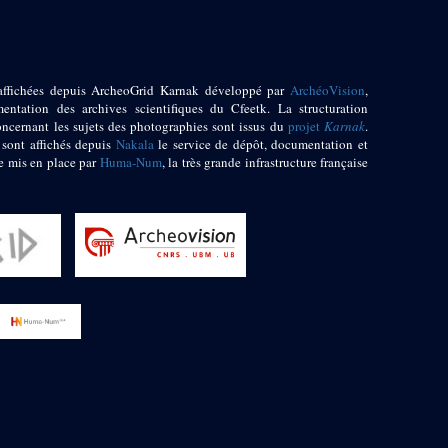
affichées depuis ArcheoGrid Karnak développé par
ArchéoVision
,
entation des archives scientifiques du Cfeetk. La structuration
oncernant les sujets des photographies sont issus du
projet
Karnak
.
 sont affichés depuis
Nakala
le service de dépôt, documentation et
e mis en place par
Huma-Num
, la très grande infrastructure française