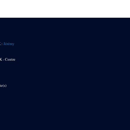
K :
Jérémy
K - Centre
te(s)