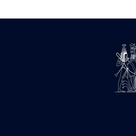
Zone des Pylônes Centraux
e
III
pylône
« Porte » de Ramsès IX
e
IV
pylône
e
Cour nord du IV
pylône
e
Cour sud du IV
pylône
e
Cour axiale du V
pylône, avant-
e
porte du VI
pylône
e
VI
pylône
e
Cour axiale du VI
pylône
e
Cour nord du VI
pylône
e
Cour sud du VI
pylône
Objets découverts
Zone Centrale du Temple
Chapelle de Kamoutef
Chapelle de Philippe Arrhidée
Portique du sanctuaire de la