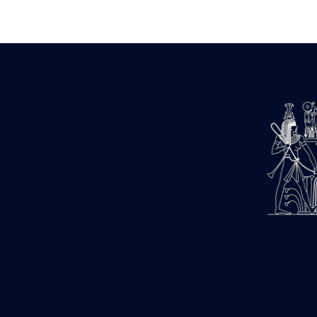
Zone des Pylônes Centraux
e
III
pylône
« Porte » de Ramsès IX
e
IV
pylône
e
Cour nord du IV
pylône
e
Cour sud du IV
pylône
e
Cour axiale du V
pylône, avant-
e
porte du VI
pylône
e
VI
pylône
e
Cour axiale du VI
pylône
e
Cour nord du VI
pylône
e
Cour sud du VI
pylône
Objets découverts
Zone Centrale du Temple
Chapelle de Kamoutef
Chapelle de Philippe Arrhidée
Portique du sanctuaire de la