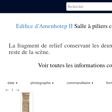
Edifice d’Amenhotep II
Salle à piliers 
La fragment de relief conservant les deu
reste de la scène.
Voir toutes les informations 
date
photographe
commanditaire
for
←
1
→