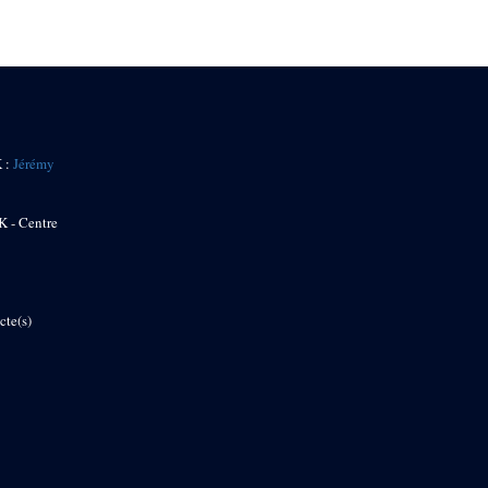
K :
Jérémy
K - Centre
cte(s)