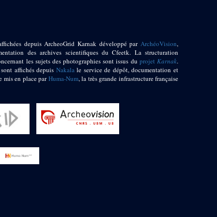
affichées depuis ArcheoGrid Karnak développé par
ArchéoVision
,
entation des archives scientifiques du Cfeetk. La structuration
oncernant les sujets des photographies sont issus du
projet
Karnak
.
 sont affichés depuis
Nakala
le service de dépôt, documentation et
e mis en place par
Huma-Num
, la très grande infrastructure française