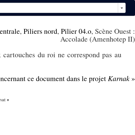
centrale
,
Piliers nord
,
Pilier 04.o
, Scène Ouest :
Accolade (Amenhotep II)
x cartouches du roi ne correspond pas au
Karnak
concernant ce document dans le projet
»
mat