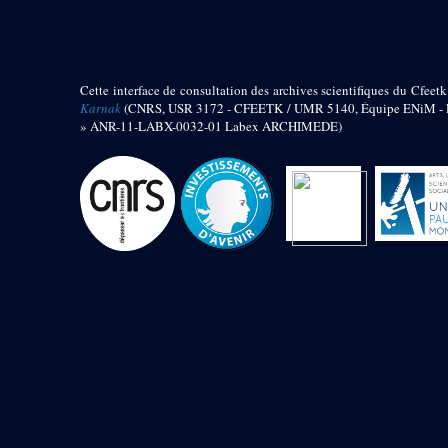
barque
« Palais de Maât »
Objets découverts
Cette interface de consultation des archives scientifiques du Cfeetk
Zone de l'Akhmenou
Karnak
(CNRS, USR 3172 - CFEETK / UMR 5140, Équipe ENiM - Pr
» ANR-11-LABX-0032-01 Labex ARCHIMEDE)
Salle des fêtes « Heret-ib »
Autel de la salle solaire
Base de statue
Base de statue de Thoutmosis III
Base et pieds d’un groupe
statuaire
Fragment inférieur de statue de
Thoutmosis III présentant un autel à
libation
Statue agenouillée
Table d’offrandes de Thoutmosis
III
Objets découverts
Mur extérieur de Thoutmosis III