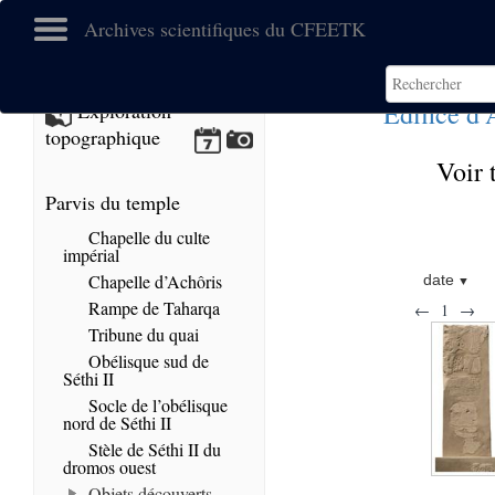
Archives scientifiques du CFEETK
Edifice d
Exploration
topographique
Voir 
Parvis du temple
Chapelle du culte
impérial
Chapelle d’Achôris
date
Rampe de Taharqa
←
1
→
Tribune du quai
Obélisque sud de
Séthi II
Socle de l’obélisque
nord de Séthi II
Stèle de Séthi II du
dromos ouest
Objets découverts