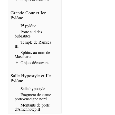
Grande Cour et Ier
Pylône
er
I
pylône
Porte sud des
bubastites
Temple de Ramsès
III
Sphinx au nom de
Masaharta
Objets découverts
Salle Hypostyle et IIe
Pylône
Salle hypostyle
Fragment de statue
porte-enseigne nord
Montants de porte
d’Amenhotep II