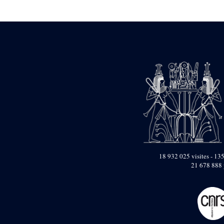
Statue d’un roi
agenouillé présentant
une table d’offrandes de
Séthi II
Statue porte-
enseigne de Séthi II
Statue porte-
enseigne de Séthi II
Stèle de la campagne
nubienne de
Psammétique II
Objets découverts
Zone des Pylônes
Centraux
e
III
pylône
18 932 025 visites - 135
21 678 888 
« Porte » de Ramsès
IX
e
IV
pylône
e
Cour nord du IV
pylône
e
Cour sud du IV