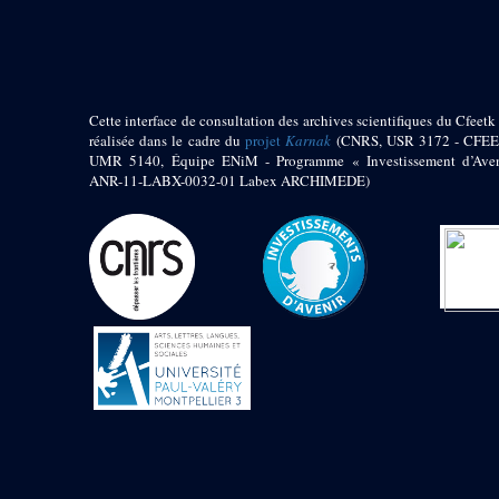
pylône
e
Cour axiale du V
pylône, avant-porte du
e
VI
pylône
e
VI
pylône
e
Cour axiale du VI
Cette interface de consultation des archives scientifiques du Cfeetk 
pylône
réalisée dans le cadre du
projet
Karnak
(CNRS, USR 3172 - CFEE
UMR 5140, Équipe ENiM - Programme « Investissement d’Aven
e
Cour nord du VI
ANR-11-LABX-0032-01 Labex ARCHIMEDE)
pylône
e
Cour sud du VI
pylône
Objets découverts
Zone Centrale du Temple
Chapelle de
Kamoutef
Chapelle de Philippe
Arrhidée
Portique du
sanctuaire de la barque
« Palais de Maât »