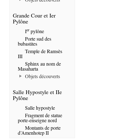
Grande Cour et Ier
Pylône
er
I
pylône
Porte sud des
bubastites
Temple de Ramsès
III
Sphinx au nom de
Masaharta
Objets découverts
Salle Hypostyle et IIe
Pylône
Salle hypostyle
Fragment de statue
porte-enseigne nord
Montants de porte
d’Amenhotep II