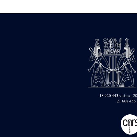
Statue d’un roi
agenouillé présentant
une table d’offrandes de
Séthi II
Statue porte-
enseigne de Séthi II
Statue porte-
enseigne de Séthi II
Stèle de la campagne
nubienne de
Psammétique II
Objets découverts
Zone des Pylônes
Centraux
e
III
pylône
18 920 443 visites - 20
21 668 456 
« Porte » de Ramsès
IX
e
IV
pylône
e
Cour nord du IV
pylône
e
Cour sud du IV