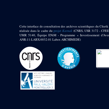
pylône
e
Cour axiale du V
pylône, avant-porte du
e
VI
pylône
e
VI
pylône
e
Cour axiale du VI
Cette interface de consultation des archives scientifiques du Cfeetk 
pylône
réalisée dans le cadre du
projet
Karnak
(CNRS, USR 3172 - CFEE
UMR 5140, Équipe ENiM - Programme « Investissement d’Aven
e
Cour nord du VI
ANR-11-LABX-0032-01 Labex ARCHIMEDE)
pylône
e
Cour sud du VI
pylône
Objets découverts
Zone Centrale du Temple
Chapelle de
Kamoutef
Chapelle de Philippe
Arrhidée
Portique du
sanctuaire de la barque
« Palais de Maât »