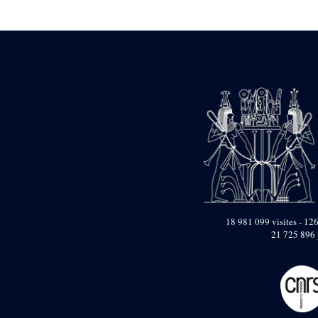
Statue d’un roi
agenouillé présentant
une table d’offrandes de
Séthi II
Statue porte-
enseigne de Séthi II
Statue porte-
enseigne de Séthi II
Stèle de la campagne
nubienne de
Psammétique II
Objets découverts
Zone des Pylônes
Centraux
e
III
pylône
18 981 099 visites - 126
21 725 896 
« Porte » de Ramsès
IX
e
IV
pylône
e
Cour nord du IV
pylône
e
Cour sud du IV