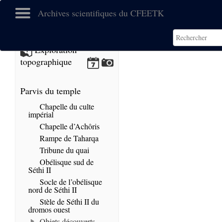
Archives scientifiques du CFEETK
No images found.
Exploration
topographique
Parvis du temple
Chapelle du culte
impérial
Chapelle d’Achôris
Rampe de Taharqa
Tribune du quai
Obélisque sud de
Séthi II
Socle de l’obélisque
nord de Séthi II
Stèle de Séthi II du
dromos ouest
Objets découverts