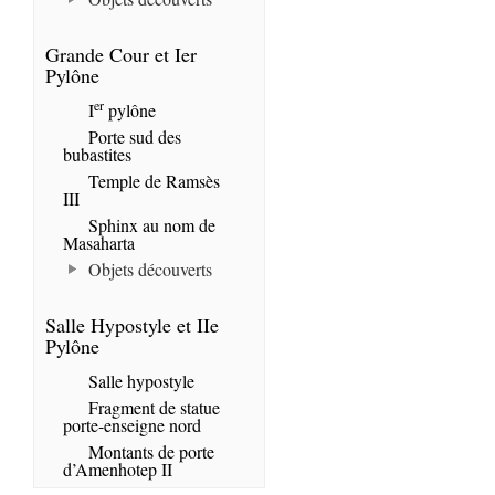
Grande Cour et Ier
Pylône
er
I
pylône
Porte sud des
bubastites
Temple de Ramsès
III
Sphinx au nom de
Masaharta
Objets découverts
Salle Hypostyle et IIe
Pylône
Salle hypostyle
Fragment de statue
porte-enseigne nord
Montants de porte
d’Amenhotep II