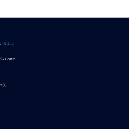
K :
Jérémy
K - Centre
te(s)