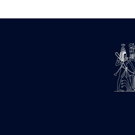
Zone des Pylônes Centraux
e
III
pylône
« Porte » de Ramsès IX
e
IV
pylône
e
Cour nord du IV
pylône
e
Cour sud du IV
pylône
e
Cour axiale du V
pylône, avant-
e
porte du VI
pylône
e
VI
pylône
e
Cour axiale du VI
pylône
e
Cour nord du VI
pylône
e
Cour sud du VI
pylône
Objets découverts
Zone Centrale du Temple
Chapelle de Kamoutef
Chapelle de Philippe Arrhidée
Portique du sanctuaire de la