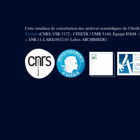
barque
« Palais de Maât »
Objets découverts
Cette interface de consultation des archives scientifiques du Cfeetk
Zone de l'Akhmenou
Karnak
(CNRS, USR 3172 - CFEETK / UMR 5140, Équipe ENiM - Pr
» ANR-11-LABX-0032-01 Labex ARCHIMEDE)
Salle des fêtes « Heret-ib »
Autel de la salle solaire
Base de statue
Base de statue de Thoutmosis III
Base et pieds d’un groupe
statuaire
Fragment inférieur de statue de
Thoutmosis III présentant un autel à
libation
Statue agenouillée
Table d’offrandes de Thoutmosis
III
Objets découverts
Mur extérieur de Thoutmosis III