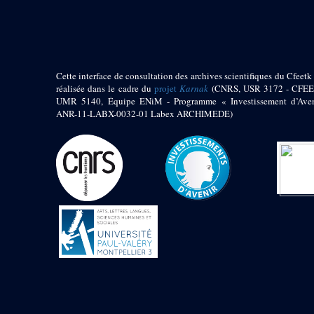
pylône
e
Cour axiale du V
pylône, avant-porte du
e
VI
pylône
e
VI
pylône
e
Cour axiale du VI
Cette interface de consultation des archives scientifiques du Cfeetk 
pylône
réalisée dans le cadre du
projet
Karnak
(CNRS, USR 3172 - CFEE
UMR 5140, Équipe ENiM - Programme « Investissement d’Aven
e
Cour nord du VI
ANR-11-LABX-0032-01 Labex ARCHIMEDE)
pylône
e
Cour sud du VI
pylône
Objets découverts
Zone Centrale du Temple
Chapelle de
Kamoutef
Chapelle de Philippe
Arrhidée
Portique du
sanctuaire de la barque
« Palais de Maât »