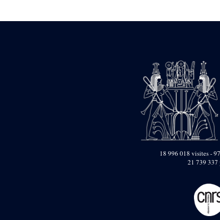
Statue d’un roi
agenouillé présentant
une table d’offrandes de
Séthi II
Statue porte-
enseigne de Séthi II
Statue porte-
enseigne de Séthi II
Stèle de la campagne
nubienne de
Psammétique II
Objets découverts
Zone des Pylônes
Centraux
e
III
pylône
18 996 018 visites - 97
21 739 337 
« Porte » de Ramsès
IX
e
IV
pylône
e
Cour nord du IV
pylône
e
Cour sud du IV