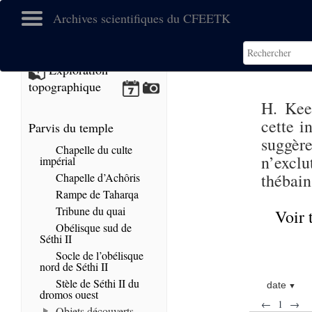
Archives scientifiques du CFEETK
Exploration
topographique
H. Kee
cette i
Parvis du temple
suggèr
Chapelle du culte
n’exclu
impérial
thébain
Chapelle d’Achôris
Rampe de Taharqa
Tribune du quai
Voir 
Obélisque sud de
Séthi II
Socle de l’obélisque
nord de Séthi II
Stèle de Séthi II du
date
dromos ouest
←
1
→
Objets découverts