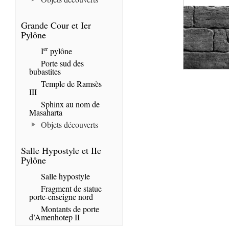
Grande Cour et Ier
Pylône
er
I
pylône
Porte sud des
bubastites
Temple de Ramsès
III
Sphinx au nom de
Masaharta
Objets découverts
Salle Hypostyle et IIe
Pylône
Salle hypostyle
Fragment de statue
porte-enseigne nord
Montants de porte
d’Amenhotep II