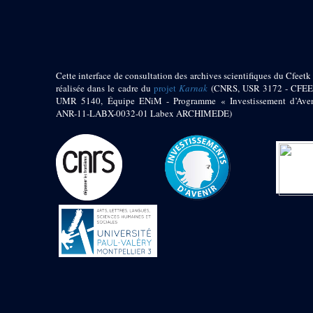
pylône
e
Cour axiale du V
pylône, avant-porte du
e
VI
pylône
e
VI
pylône
e
Cour axiale du VI
Cette interface de consultation des archives scientifiques du Cfeetk 
pylône
réalisée dans le cadre du
projet
Karnak
(CNRS, USR 3172 - CFEE
UMR 5140, Équipe ENiM - Programme « Investissement d’Aven
e
Cour nord du VI
ANR-11-LABX-0032-01 Labex ARCHIMEDE)
pylône
e
Cour sud du VI
pylône
Objets découverts
Zone Centrale du Temple
Chapelle de
Kamoutef
Chapelle de Philippe
Arrhidée
Portique du
sanctuaire de la barque
« Palais de Maât »