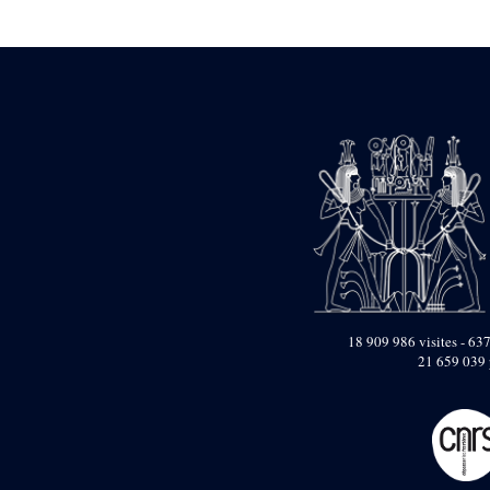
Statue d’un roi
agenouillé présentant
une table d’offrandes de
Séthi II
Statue porte-
enseigne de Séthi II
Statue porte-
enseigne de Séthi II
Stèle de la campagne
nubienne de
Psammétique II
Objets découverts
Zone des Pylônes
Centraux
e
III
pylône
18 909 986 visites - 637
21 659 039 
« Porte » de Ramsès
IX
e
IV
pylône
e
Cour nord du IV
pylône
e
Cour sud du IV