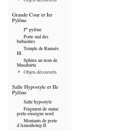
Grande Cour et Ier
Pylône
er
I
pylône
Porte sud des
bubastites
Temple de Ramsès
III
Sphinx au nom de
Masaharta
Objets découverts
Salle Hypostyle et IIe
Pylône
Salle hypostyle
Fragment de statue
porte-enseigne nord
Montants de porte
d’Amenhotep II