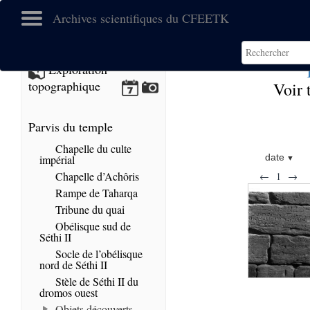
Archives scientifiques du CFEETK
Exploration
topographique
Voir 
Parvis du temple
Chapelle du culte
date
impérial
Chapelle d’Achôris
←
1
→
Rampe de Taharqa
Tribune du quai
Obélisque sud de
Séthi II
Socle de l’obélisque
nord de Séthi II
Stèle de Séthi II du
dromos ouest
Objets découverts