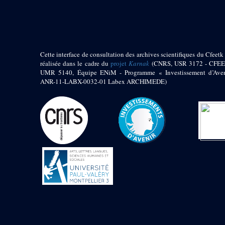
pylône
e
Cour axiale du V
pylône, avant-porte du
e
VI
pylône
e
VI
pylône
e
Cour axiale du VI
Cette interface de consultation des archives scientifiques du Cfeetk 
pylône
réalisée dans le cadre du
projet
Karnak
(CNRS, USR 3172 - CFEE
UMR 5140, Équipe ENiM - Programme « Investissement d’Aven
e
Cour nord du VI
ANR-11-LABX-0032-01 Labex ARCHIMEDE)
pylône
e
Cour sud du VI
pylône
Objets découverts
Zone Centrale du Temple
Chapelle de
Kamoutef
Chapelle de Philippe
Arrhidée
Portique du
sanctuaire de la barque
« Palais de Maât »