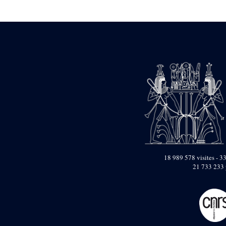
Statue d’un roi
agenouillé présentant
une table d’offrandes de
Séthi II
Statue porte-
enseigne de Séthi II
Statue porte-
enseigne de Séthi II
Stèle de la campagne
nubienne de
Psammétique II
Objets découverts
Zone des Pylônes
Centraux
e
III
pylône
18 989 578 visites - 33
21 733 233 
« Porte » de Ramsès
IX
e
IV
pylône
e
Cour nord du IV
pylône
e
Cour sud du IV