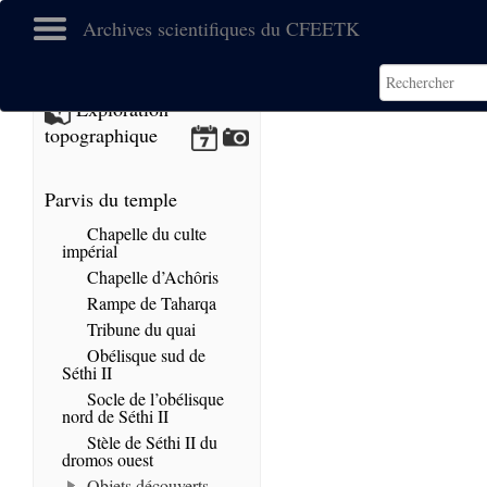
Archives scientifiques du CFEETK
No images found.
Exploration
topographique
Parvis du temple
Chapelle du culte
impérial
Chapelle d’Achôris
Rampe de Taharqa
Tribune du quai
Obélisque sud de
Séthi II
Socle de l’obélisque
nord de Séthi II
Stèle de Séthi II du
dromos ouest
Objets découverts