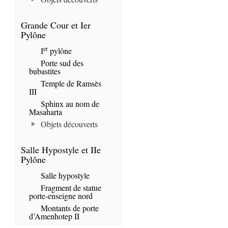
Grande Cour et Ier
Pylône
er
I
pylône
Porte sud des
bubastites
Temple de Ramsès
III
Sphinx au nom de
Masaharta
Objets découverts
Salle Hypostyle et IIe
Pylône
Salle hypostyle
Fragment de statue
porte-enseigne nord
Montants de porte
d’Amenhotep II